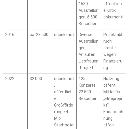
1530,
öffentlich
Ausstellun
e Kritik
gen, 6.500
dokumenti
Besucher
ert
2016
ca. 28.500
unbekannt
Diverse
Projektabb
Ausstellun
ruch
gen,
drohte
Anlaufen
wegen
Liebfrauen
Finanzieru
-Projekt
ng
2022
32.000
unbekannt
125
Nutzung
,
Konzerte,
öffentl.
öffentlich
22.500
Mittel für
e
Besucher
„Eliteproje
Großförde
kt“,
rung >4
Endabrech
Mio,
nung
Stadtbetei
offen,