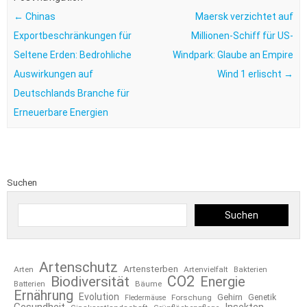
←
Chinas
Maersk verzichtet auf
Exportbeschränkungen für
Millionen-Schiff für US-
Seltene Erden: Bedrohliche
Windpark: Glaube an Empire
Auswirkungen auf
Wind 1 erlischt
→
Deutschlands Branche für
Erneuerbare Energien
Suchen
Suchen
Artenschutz
Artensterben
Arten
Artenvielfalt
Bakterien
CO2
Biodiversität
Energie
Bäume
Batterien
Ernährung
Evolution
Gehirn
Forschung
Genetik
Fledermäuse