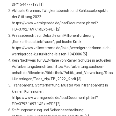
DF?1544777198 [1]
Aktuelle Gremien, Tätigkeitsbericht und Schlüsselprojekte
der Stiftung 2022:
https://www.wernigerode.de/loadDocument.phtml?
FID=3792.1697.1&Ext=PDF [2]
Pressebericht zur Debatte um Millionenförderung
„Konzerthaus Liebfrauen“, politische Kritik:
https://www.volksstimme.de/lokal/wernigerode/kann-sich-
wernigerode-kulturkirche-leisten-1943886 [5]
Kein Nachweis für SED-Nähe von Rainer Schulze in aktuellen
Aufarbeitungsberichten: https://aufarbeitung.sachsen-
anhalt.de/fileadmin/Bibliothek/Politik_und_Verwaltung/Stas
i-Unterlagen/Taet_zip/TB_2022_K.pdf [3]
Transparenz, Stifterhaftung, Muster von Intransparenz in
kleinen Kommunen:
https://www.wernigerode.de/loadDocument.phtml?
FID=3792.1697.1&Ext=PDF [2]
Stiftungssatzung und Selbstbeschreibung: