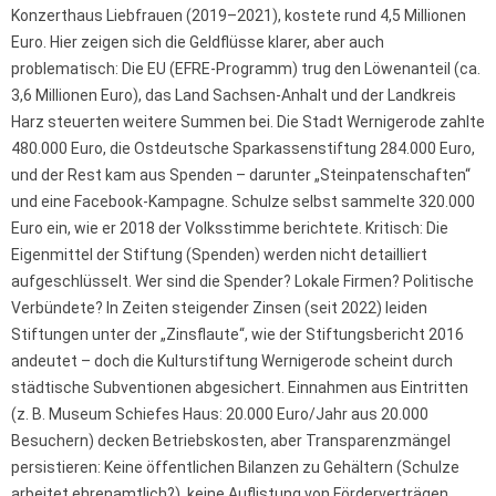
Konzerthaus Liebfrauen (2019–2021), kostete rund 4,5 Millionen
Euro. Hier zeigen sich die Geldflüsse klarer, aber auch
problematisch: Die EU (EFRE-Programm) trug den Löwenanteil (ca.
3,6 Millionen Euro), das Land Sachsen-Anhalt und der Landkreis
Harz steuerten weitere Summen bei. Die Stadt Wernigerode zahlte
480.000 Euro, die Ostdeutsche Sparkassenstiftung 284.000 Euro,
und der Rest kam aus Spenden – darunter „Steinpatenschaften“
und eine Facebook-Kampagne. Schulze selbst sammelte 320.000
Euro ein, wie er 2018 der Volksstimme berichtete. Kritisch: Die
Eigenmittel der Stiftung (Spenden) werden nicht detailliert
aufgeschlüsselt. Wer sind die Spender? Lokale Firmen? Politische
Verbündete? In Zeiten steigender Zinsen (seit 2022) leiden
Stiftungen unter der „Zinsflaute“, wie der Stiftungsbericht 2016
andeutet – doch die Kulturstiftung Wernigerode scheint durch
städtische Subventionen abgesichert. Einnahmen aus Eintritten
(z. B. Museum Schiefes Haus: 20.000 Euro/Jahr aus 20.000
Besuchern) decken Betriebskosten, aber Transparenzmängel
persistieren: Keine öffentlichen Bilanzen zu Gehältern (Schulze
arbeitet ehrenamtlich?), keine Auflistung von Förderverträgen.