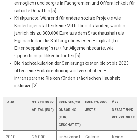
ermöglicht und sorgte in Fachgremien und Öffentlichkeit für
scharfe Debatten.[5]
Kritikpunkte: Während für andere soziale Projekte wie
Kindertagesstätten keine Mittel bereitstanden, wurden
jährlich bis zu 300.000 Euro aus dem Stadthaushalt als
Eigenanteil an die Stiftung überwiesen – explizit „für
Elitenbespaßung“ statt für Allgemeinbedarfe, wie
Oppositionspolitiker betonten.[5]
Die Nachkalkulation der Sanierungskosten bleibt bis 2025
offen, eine Endabrechnung wird verschoben –
intransparente Risiken für den städtischen Haushalt
inklusive.[2]
JAHR
STIFTUNGSK
SPENDEN/SP
EVENTS/PRO
ÖFF.
APITAL (EUR)
ONSORING
JEKTE
DEBATTEN/K
(EUR,
RITIKPUNKTE
GESCHÄTZT)
2010
26.000
unbekannt
Galerie
Keine