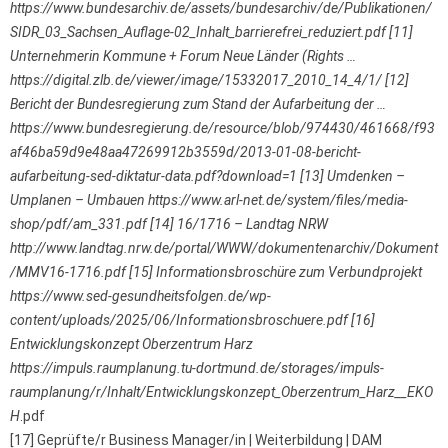
https://www.bundesarchiv.de/assets/bundesarchiv/de/Publikationen/
SIDR_03_Sachsen_Auflage-02_Inhalt_barrierefrei_reduziert.pdf [11]
Unternehmerin Kommune + Forum Neue Länder (Rights …
https://digital.zlb.de/viewer/image/15332017_2010_14_4/1/ [12]
Bericht der Bundesregierung zum Stand der Aufarbeitung der …
https://www.bundesregierung.de/resource/blob/974430/461668/f93
af46ba59d9e48aa47269912b3559d/2013-01-08-bericht-
aufarbeitung-sed-diktatur-data.pdf?download=1 [13] Umdenken –
Umplanen – Umbauen https://www.arl-net.de/system/files/media-
shop/pdf/am_331.pdf [14] 16/1716 – Landtag NRW
http://www.landtag.nrw.de/portal/WWW/dokumentenarchiv/Dokument
/MMV16-1716.pdf [15] Informationsbroschüre zum Verbundprojekt
https://www.sed-gesundheitsfolgen.de/wp-
content/uploads/2025/06/Informationsbroschuere.pdf [16]
Entwicklungskonzept Oberzentrum Harz
https://impuls.raumplanung.tu-dortmund.de/storages/impuls-
raumplanung/r/Inhalt/Entwicklungskonzept_Oberzentrum_Harz__EKO
H
.pdf
[17] Geprüfte/r Business Manager/in | Weiterbildung | DAM