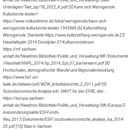
anhalt.de/fileadmin/Bibliothek/Politik_und_Verwaltung/Stasi-
Unterlagen/Taet_zip/TB_2022_K.pdf [5] Kann sich Wernigerode
Kulturkirche leisten?
https://www.volksstimme.de/lokal/wernigerode/kann-sich-
wernigerode-kulturkirche-leisten-1943886 [6] Kulturstiftung
Wernigerode: Startseite https://www.kulturstiftung-wernigerode.de [7]
Haushaltsjahr 2014 Einzelplan 07 Kultusministerium
https://mf.sachsen-
anhalt.de/fileadmin/Bibliothek/Politik_und_Verwaltung/MF/Dokumente
/Haushalt/HHPL_2014/hp_2014_Epl_07_barrierearm.pdf [8]
Hochschulen, demografischer Wandel und Regionalentwicklung
https://www.hof.uni-
halle.de/dateien/pdf/WZW_Arbeitsberichte_2_2011.pdf [9]
Sozioökonomische Analyse inkl. SWOT für den EFRE, den …
https://europa.sachsen-
anhalt.de/fileadmin/Bibliothek/Politik_und_Verwaltung/StK/Europa/Z-
Aussonderungsakte/ESI-Fonds-
Neu_2017/Dokumente/ESIF/soziooekonomische_analyse_lsa_2014-
20.pdf [10] Stasi in Sachsen