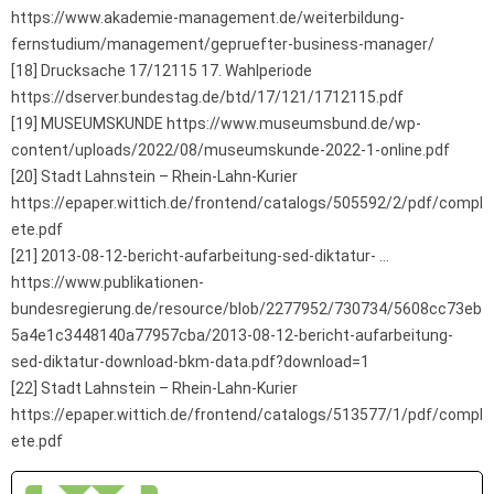
https://www.akademie-management.de/weiterbildung-
fernstudium/management/gepruefter-business-manager/
[18] Drucksache 17/12115 17. Wahlperiode
https://dserver.bundestag.de/btd/17/121/1712115.pdf
[19] MUSEUMSKUNDE https://www.museumsbund.de/wp-
content/uploads/2022/08/museumskunde-2022-1-online.pdf
[20] Stadt Lahnstein – Rhein-Lahn-Kurier
https://epaper.wittich.de/frontend/catalogs/505592/2/pdf/compl
ete.pdf
[21] 2013-08-12-bericht-aufarbeitung-sed-diktatur- …
https://www.publikationen-
bundesregierung.de/resource/blob/2277952/730734/5608cc73eb
5a4e1c3448140a77957cba/2013-08-12-bericht-aufarbeitung-
sed-diktatur-download-bkm-data.pdf?download=1
[22] Stadt Lahnstein – Rhein-Lahn-Kurier
https://epaper.wittich.de/frontend/catalogs/513577/1/pdf/compl
ete.pdf