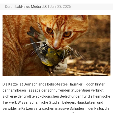
Durch
LabNews Media LLC
|
Juni 23, 2025
Die Katze ist Deutschlands beliebtestes Haustier – doch hinter
der harmlosen Fassade der schnurrenden Stubentiger verbirgt
sich eine der größten ökologischen Bedrohungen für die heimische
Tierwelt. Wissenschaftliche Studien belegen: Hauskatzen und
verwilderte Katzen verursachen massive Schäden in der Natur, die