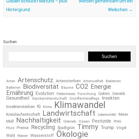
Gobain schluckt Maturix – plus
werben gemeinsam um ein
Hintergrund
Weibchen
→
Suchen
Suchen
Artenschutz
Artensterben
Arten
Artenvielfalt
Bakterien
CO2
Biodiversität
Energie
Bäume
Batterien
Ernährung
Evolution
Gehirn
Forschung
Genetik
Fledermäuse
Gesundheit
Insekten
Gipskarstlandschaft
Grünflächenpflege
Klimawandel
Ki
Insektensterben
Klima
Landwirtschaft
Kreislaufwirtschaft
Meer
Lebensmittel
Nachhaltigkeit
Pestizide
Müll
Ozean
Osterode
PFAS
Timmy
Recycling
Trump
Preise
Stadtgrün
Pilze
Vögel
Ökologie
Wasserstoff
Wald
Wasser