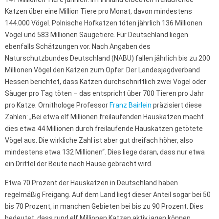
Katzen über eine Million Tiere pro Monat, davon mindestens
144.000 Vögel. Polnische Hofkatzen töten jährlich 136 Millionen
Vögel und 583 Millionen Säugetiere. Für Deutschland liegen
ebenfalls Schätzungen vor. Nach Angaben des
Naturschutzbundes Deutschland (NABU) fallen jährlich bis zu 200
Millionen Vögel den Katzen zum Opfer. Der Landesjagdverband
Hessen berichtet, dass Katzen durchschnittlich zwei Vögel oder
Säuger pro Tag töten – das entspricht über 700 Tieren pro Jahr
pro Katze. Ornithologe Professor
Franz Bairlein
präzisiert diese
Zahlen: „Bei etwa elf Millionen freilaufenden Hauskatzen macht
dies etwa 44 Millionen durch freilaufende Hauskatzen getötete
Vögel aus. Die wirkliche Zahl ist aber gut dreifach höher, also
mindestens etwa 132 Millionen“. Dies liege daran, dass nur etwa
ein Drittel der Beute nach Hause gebracht wird.
Etwa 70 Prozent der Hauskatzen in Deutschland haben
regelmäßig Freigang. Auf dem Land liegt dieser Anteil sogar bei 50
bis 70 Prozent, in manchen Gebieten bei bis zu 90 Prozent. Dies
bedeutet, dass rund elf Millionen Katzen aktiv jagen können.