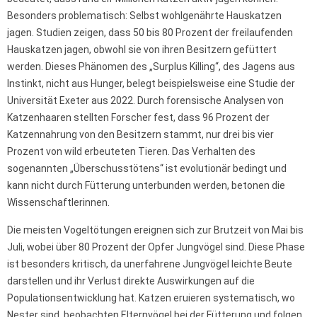
Besonders problematisch: Selbst wohlgenährte Hauskatzen
jagen. Studien zeigen, dass 50 bis 80 Prozent der freilaufenden
Hauskatzen jagen, obwohl sie von ihren Besitzern gefüttert
werden. Dieses Phänomen des „Surplus Killing“, des Jagens aus
Instinkt, nicht aus Hunger, belegt beispielsweise eine Studie der
Universität Exeter aus 2022. Durch forensische Analysen von
Katzenhaaren stellten Forscher fest, dass 96 Prozent der
Katzennahrung von den Besitzern stammt, nur drei bis vier
Prozent von wild erbeuteten Tieren. Das Verhalten des
sogenannten „Überschusstötens“ ist evolutionär bedingt und
kann nicht durch Fütterung unterbunden werden, betonen die
Wissenschaftlerinnen.
Die meisten Vogeltötungen ereignen sich zur Brutzeit von Mai bis
Juli, wobei über 80 Prozent der Opfer Jungvögel sind. Diese Phase
ist besonders kritisch, da unerfahrene Jungvögel leichte Beute
darstellen und ihr Verlust direkte Auswirkungen auf die
Populationsentwicklung hat. Katzen eruieren systematisch, wo
Nester sind, beobachten Elternvögel bei der Fütterung und folgen