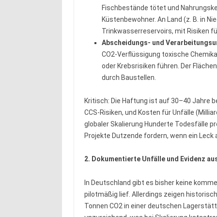
Fischbestände tötet und Nahrungskett
Küstenbewohner. An Land (z. B. in N
Trinkwasserreservoirs, mit Risiken für
Abscheidungs- und Verarbeitungsun
CO2-Verflüssigung toxische Chemikal
oder Krebsrisiken führen. Der Fläche
durch Baustellen.
Kritisch: Die Haftung ist auf 30–40 Jahre
CCS-Risiken, und Kosten für Unfälle (Millia
globaler Skalierung Hunderte Todesfälle pr
Projekte Dutzende fordern, wenn ein Leck a
2. Dokumentierte Unfälle und Evidenz au
In Deutschland gibt es bisher keine kommer
pilotmäßig lief. Allerdings zeigen historis
Tonnen CO2 in einer deutschen Lagerstä