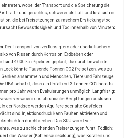
 eintreten, wobei der Transport und die Speicherung die
ist farb- und geruchlos, schwerer als Luft und löst sich in
ation, die bei Freisetzungen zu raschem Erstickungstod
verursacht Bewusstlosigkeit und Tod innerhalb von Minuten;
en
: Der Transport von verflüssigtem oder überkritischem
siko von Rissen durch Korrosion, Erdbeben oder
 sind 4.000 km Pipelines geplant, die durch bewohnte
Ein Leck könnte Tausende Tonnen CO2 freisetzen, was zu
h in Senken ansammeln und Menschen, Tiere und Fahrzeuge
ie UBA schätzt, dass ein Unfall mit 3 Tonnen CO2 bereits
Tonnen pro Jahr wären Evakuierungen unmöglich. Langfristig:
wasser versauern und chronische Vergiftungen auslösen.
: In der Nordsee werden Aquifere oder alte Gasfelder
ächt sind. Injektionsdruck kann Faulten aktivieren und
eckschichten durchbrechen. Das SRU warnt vor
ahre, was zu schleichenden Freisetzungen führt. Tödlich:
ert das Wasser (Kohlensäurebildung), was Korallen und