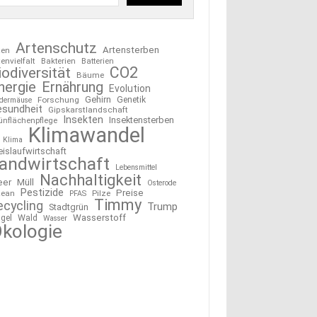
Artenschutz
Artensterben
ten
tenvielfalt
Bakterien
Batterien
CO2
iodiversität
Bäume
nergie
Ernährung
Evolution
Gehirn
Forschung
Genetik
edermäuse
esundheit
Gipskarstlandschaft
Insekten
Insektensterben
ünflächenpflege
Klimawandel
Klima
eislaufwirtschaft
andwirtschaft
Lebensmittel
Nachhaltigkeit
eer
Müll
Osterode
Pestizide
Preise
ean
Pilze
PFAS
Timmy
ecycling
Trump
Stadtgrün
Wasserstoff
gel
Wald
Wasser
kologie