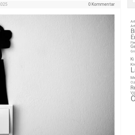
2025
0 Kommentar
Ar
Ar
B
E
Fl
G
Gr
Ki
Kr
L
M
Oz
R
Vö
Ö