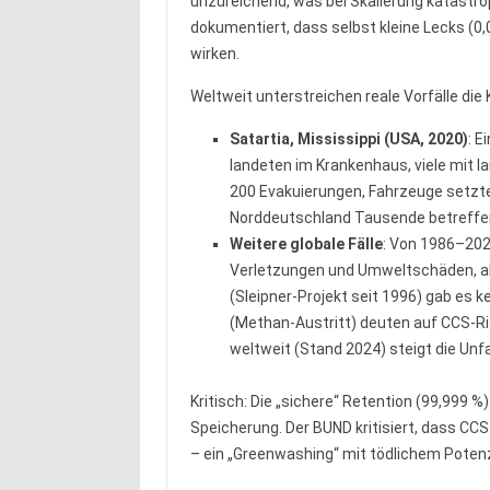
unzureichend, was bei Skalierung katastro
dokumentiert, dass selbst kleine Lecks (0
wirken.
Weltweit unterstreichen reale Vorfälle die K
Satartia, Mississippi (USA, 2020)
: E
landeten im Krankenhaus, viele mit l
200 Evakuierungen, Fahrzeuge setzten
Norddeutschland Tausende betreffe
Weitere globale Fälle
: Von 1986–202
Verletzungen und Umweltschäden, ab
(Sleipner-Projekt seit 1996) gab es k
(Methan-Austritt) deuten auf CCS-Ris
weltweit (Stand 2024) steigt die Unfa
Kritisch: Die „sichere“ Retention (99,999 %
Speicherung. Der BUND kritisiert, dass CCS
– ein „Greenwashing“ mit tödlichem Potenz