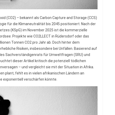
ioxid (CO2) – bekannt als Carbon Capture and Storage (CCS)
gie für die Klimaneutralität bis 2045 positioniert. Nach der
etzes (KSpG) im November 2025 ist die kommerzielle
 Nordsee. Projekte wie CO2LLECT in Rüdersdorf oder das
illionen Tonnen CO2 pro Jahr ab. Doch hinter dem
hebliche Risiken, insbesondere bei Unfällen. Basierend auf
es Sachverständigenrats für Umweltfragen (SRU) und
euchtet dieser Artikel kritisch die potenziell tödlichen
versagen – und vergleicht sie mit der Situation in Afrika.
 plant, fehlt es in vielen afrikanischen Ländern an
e exponentiell verschärfen könnte.