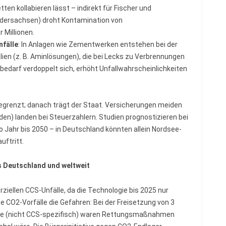
en kollabieren lässt – indirekt für Fischer und
iedersachsen) droht Kontamination von
 Millionen.
fälle
: In Anlagen wie Zementwerken entstehen bei der
ien (z. B. Aminlösungen), die bei Lecks zu Verbrennungen
nbedarf verdoppelt sich, erhöht Unfallwahrscheinlichkeiten
 begrenzt; danach trägt der Staat. Versicherungen meiden
rden) landen bei Steuerzahlern. Studien prognostizieren bei
o Jahr bis 2050 – in Deutschland könnten allein Nordsee-
uftritt.
s Deutschland und weltweit
ziellen CCS-Unfälle, da die Technologie bis 2025 nur
che CO2-Vorfälle die Gefahren: Bei der Freisetzung von 3
tte (nicht CCS-spezifisch) waren Rettungsmaßnahmen