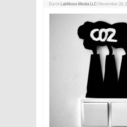
Durch
LabNews Media LLC
|
November 26, 