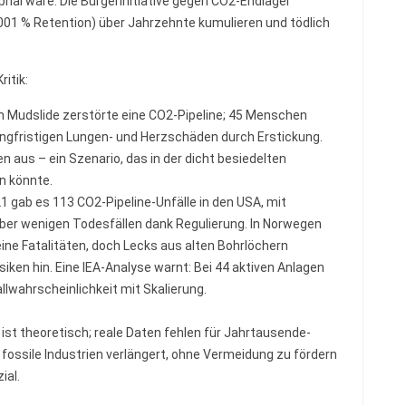
phal wäre. Die Bürgerinitiative gegen CO2-Endlager
,001 % Retention) über Jahrzehnte kumulieren und tödlich
ritik:
in Mudslide zerstörte eine CO2-Pipeline; 45 Menschen
angfristigen Lungen- und Herzschäden durch Erstickung.
 aus – ein Szenario, das in der dicht besiedelten
n könnte.
1 gab es 113 CO2-Pipeline-Unfälle in den USA, mit
er wenigen Todesfällen dank Regulierung. In Norwegen
eine Fatalitäten, doch Lecks aus alten Bohrlöchern
iken hin. Eine IEA-Analyse warnt: Bei 44 aktiven Anlagen
llwahrscheinlichkeit mit Skalierung.
) ist theoretisch; reale Daten fehlen für Jahrtausende-
 fossile Industrien verlängert, ohne Vermeidung zu fördern
ial.