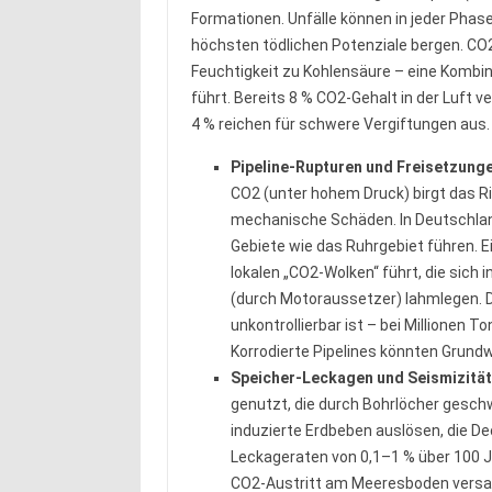
Formationen. Unfälle können in jeder Phase
höchsten tödlichen Potenziale bergen. CO2 
Feuchtigkeit zu Kohlensäure – eine Kombin
führt. Bereits 8 % CO2-Gehalt in der Luft 
4 % reichen für schwere Vergiftungen aus.
Pipeline-Rupturen und Freisetzung
CO2 (unter hohem Druck) birgt das Ri
mechanische Schäden. In Deutschland
Gebiete wie das Ruhrgebiet führen. 
lokalen „CO2-Wolken“ führt, die sic
(durch Motoraussetzer) lahmlegen. D
unkontrollierbar ist – bei Millionen 
Korrodierte Pipelines könnten Grund
Speicher-Leckagen und Seismizität
genutzt, die durch Bohrlöcher geschw
induzierte Erdbeben auslösen, die D
Leckageraten von 0,1–1 % über 100 J
CO2-Austritt am Meeresboden versau