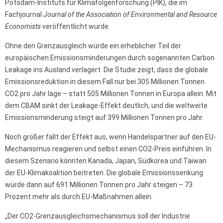
Potsdam-Instituts für Klimafolgenforschung (PIK), die im
Fachjournal
Journal of the Association of Environmental and Resource
Economists
veröffentlicht wurde.
Ohne den Grenzausgleich würde ein erheblicher Teil der
europäischen Emissionsminderungen durch sogenannten Carbon
Leakage ins Ausland verlagert. Die Studie zeigt, dass die globale
Emissionsreduktion in diesem Fall nur bei 305 Millionen Tonnen
CO2 pro Jahr läge – statt 505 Millionen Tonnen in Europa allein. Mit
dem CBAM sinkt der Leakage-Effekt deutlich, und die weltweite
Emissionsminderung steigt auf 399 Millionen Tonnen pro Jahr.
Noch größer fällt der Effekt aus, wenn Handelspartner auf den EU-
Mechanismus reagieren und selbst einen CO2-Preis einführen. In
diesem Szenario könnten Kanada, Japan, Südkorea und Taiwan
der EU-Klimakoalition beitreten. Die globale Emissionssenkung
würde dann auf 691 Millionen Tonnen pro Jahr steigen – 73
Prozent mehr als durch EU-Maßnahmen allein.
„Der CO2-Grenzausgleichsmechanismus soll der Industrie