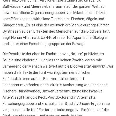
Referenz-Standorten verglichen. Die Studien decken Land-,
Süßwasser- und Meereslebensräume auf der ganzen Welt ab
sowie sämtliche Organismengruppen: von Mikroben und Pilzen
über Pflanzen und wirbellose Tiere bis zu Fischen, Vögeln und
Säugetieren. „Es ist eine der weltweit größten je durchgeführten
Synthesen zu den Effekten des Menschen auf die Biodiversität“,
sagt Florian Altermatt, UZH-Professor für Aquatische Ökologie
und Leiter einer Forschungsgruppe an der Eawag.
Die Resultate der eben im Fachmagazin „Nature“ publizierten
Studie sind eindeutig – und lassen keinen Zweifel daran, wie
verheerend der Mensch weltweit auf die Biodiversität einwirkt. „Wir
haben die Effekte der fünf wichtigsten menschlichen
Einflussfaktoren auf die Biodiversität untersucht:
Lebensraumveränderungen, direkte Ausbeutung wie Jagd oder
Fischerei, Klimawandel, Umweltverschmutzung und invasive
Arten“, sagt François Keck, Postdoktorand in Altermatts
Forschungsgruppe und Erstautor der Studie. „Unsere Ergebnisse
zeigen, dass alle fünf Faktoren starke negative Einflüsse auf die