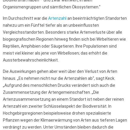
Biodiversität haben – und zwar weltweit, in allen
Organismengruppen und sämtlichen Ökosystemen.“
Im Durchschnitt war die
Artenzahl
an beeinträchtigten Standorten
nahezu um ein Fünftel tiefer als an unbeeinflussten
Vergleichsstandorten. Besonders starke Artenverluste über alle
biogeografischen Regionen hinweg finden sich bei Wirbeltieren wie
Reptilien, Amphibien oder Säugetieren. Ihre Populationen sind
meist viel kleiner als jene von Wirbellosen; das erhöht die
Aussterbewahrscheinlichkeit.
Die Auswirkungen gehen aber weit über den Verlust von Arten
hinaus. „Es nehmen nicht nur die Artenzahlen ab“, sagt Keck.
„Aufgrund des menschlichen Drucks verändert sich auch die
Zusammensetzung der Artengemeinschaften. „Die
Artenzusammensetzung an einem Standort ist neben der reinen
Artenzahl ein zweiter Schlüsselaspekt der Biodiversität. In
Hochgebirgsregionen beispielsweise drohen spezialisierte
Pflanzen wegen der Klimaerwärmung von Arten aus tieferen Lagen
verdrängt zu werden. Unter Umständen bleiben dadurch die