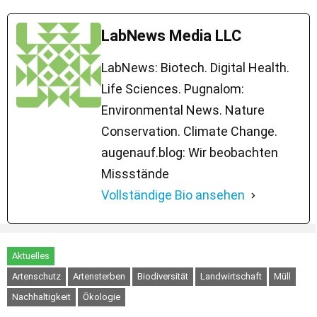
LabNews Media LLC
LabNews: Biotech. Digital Health.
Life Sciences. Pugnalom:
Environmental News. Nature
Conservation. Climate Change.
augenauf.blog: Wir beobachten
Missstände
Vollständige Bio ansehen
Aktuelles
Artenschutz
Artensterben
Biodiversität
Landwirtschaft
Müll
Nachhaltigkeit
Ökologie