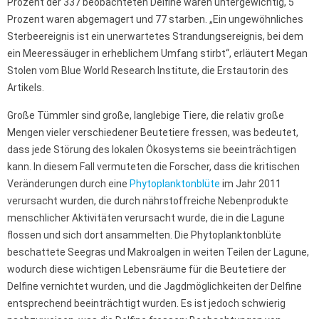
Prozent der 337 beobachteten Delfine waren untergewichtig, 5
Prozent waren abgemagert und 77 starben. „Ein ungewöhnliches
Sterbeereignis ist ein unerwartetes Strandungsereignis, bei dem
ein Meeressäuger in erheblichem Umfang stirbt“, erläutert Megan
Stolen vom Blue World Research Institute, die Erstautorin des
Artikels.
Große Tümmler sind große, langlebige Tiere, die relativ große
Mengen vieler verschiedener Beutetiere fressen, was bedeutet,
dass jede Störung des lokalen Ökosystems sie beeinträchtigen
kann. In diesem Fall vermuteten die Forscher, dass die kritischen
Veränderungen durch eine
Phytoplanktonblüte
im Jahr 2011
verursacht wurden, die durch nährstoffreiche Nebenprodukte
menschlicher Aktivitäten verursacht wurde, die in die Lagune
flossen und sich dort ansammelten. Die Phytoplanktonblüte
beschattete Seegras und Makroalgen in weiten Teilen der Lagune,
wodurch diese wichtigen Lebensräume für die Beutetiere der
Delfine vernichtet wurden, und die Jagdmöglichkeiten der Delfine
entsprechend beeinträchtigt wurden. Es ist jedoch schwierig