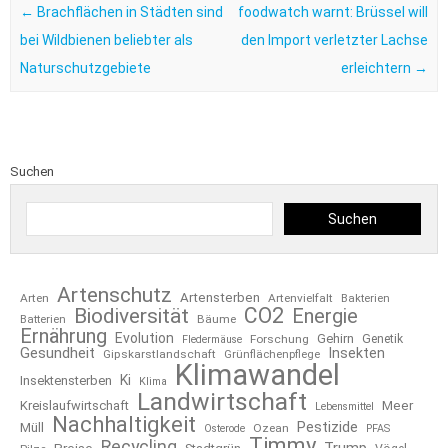
←
Brachflächen in Städten sind
foodwatch warnt: Brüssel will
bei Wildbienen beliebter als
den Import verletzter Lachse
Naturschutzgebiete
erleichtern
→
Suchen
Suchen
Artenschutz
Artensterben
Arten
Artenvielfalt
Bakterien
CO2
Biodiversität
Energie
Bäume
Batterien
Ernährung
Evolution
Gehirn
Forschung
Genetik
Fledermäuse
Gesundheit
Insekten
Gipskarstlandschaft
Grünflächenpflege
Klimawandel
Ki
Insektensterben
Klima
Landwirtschaft
Kreislaufwirtschaft
Meer
Lebensmittel
Nachhaltigkeit
Pestizide
Müll
Ozean
Osterode
PFAS
Timmy
Recycling
Trump