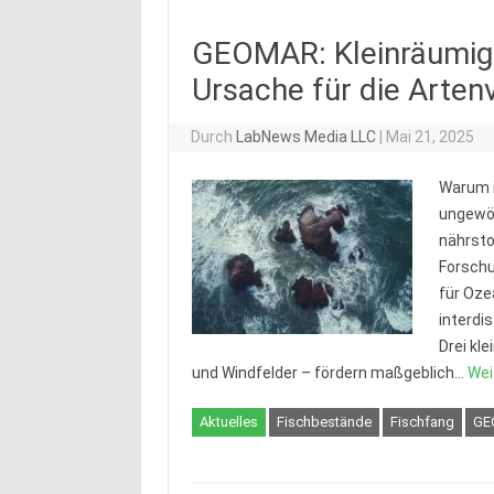
GEOMAR: Kleinräumig
Ursache für die Arten
Durch
LabNews Media LLC
|
Mai 21, 2025
Warum i
ungewöh
nährsto
Forsch
für Oze
interdi
Drei kle
und Windfelder – fördern maßgeblich…
Wei
Aktuelles
Fischbestände
Fischfang
GE