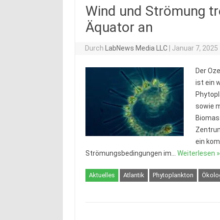
Wind und Strömung tr
Äquator an
Durch
LabNews Media LLC
|
Januar 7, 2025
Der Oze
ist ein 
Phytopl
sowie m
Biomas
Zentrum
ein kom
Strömungsbedingungen im…
Weiterlesen »
Aktuelles
Atlantik
Phytoplankton
Ökolo