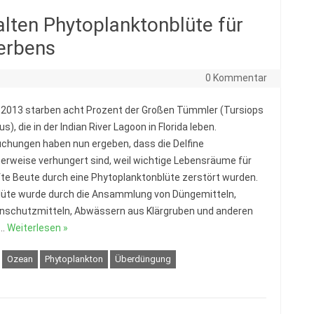
alten Phytoplanktonblüte für
terbens
0 Kommentar
 2013 starben acht Prozent der Großen Tümmler (Tursiops
s), die in der Indian River Lagoon in Florida leben.
chungen haben nun ergeben, dass die Delfine
erweise verhungert sind, weil wichtige Lebensräume für
te Beute durch eine Phytoplanktonblüte zerstört wurden.
lüte wurde durch die Ansammlung von Düngemitteln,
nschutzmitteln, Abwässern aus Klärgruben und anderen
n…
Weiterlesen »
Ozean
Phytoplankton
Überdüngung