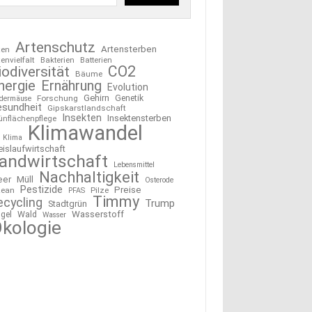
Artenschutz
Artensterben
ten
tenvielfalt
Bakterien
Batterien
CO2
iodiversität
Bäume
nergie
Ernährung
Evolution
Gehirn
Forschung
Genetik
edermäuse
esundheit
Gipskarstlandschaft
Insekten
Insektensterben
ünflächenpflege
Klimawandel
Klima
eislaufwirtschaft
andwirtschaft
Lebensmittel
Nachhaltigkeit
eer
Müll
Osterode
Pestizide
Preise
ean
Pilze
PFAS
Timmy
ecycling
Trump
Stadtgrün
Wasserstoff
gel
Wald
Wasser
kologie