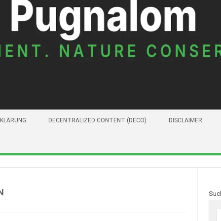
KLÄRUNG
DECENTRALIZED CONTENT (DECO)
DISCLAIMER
N
Suc