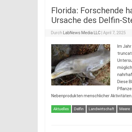
Florida: Forschende h
Ursache des Delfin-S
Durch
LabNews Media LLC
|
April 7, 2025
Im Jahr
truncatu
Untersu
möglich
nahrhaf
Diese B
Pflanze
Nebenprodukten menschlicher Aktivitäte
Aktuelles
Delfin
Landwirtschaft
Meere