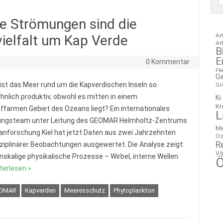
e Strömungen sind die
Ar
vielfalt um Kap Verde
Ar
B
E
0 Kommentar
Fl
G
st das Meer rund um die Kapverdischen Inseln so
Gr
nlich produktiv, obwohl es mitten in einem
Ki
Kr
ffarmen Gebiet des Ozeans liegt? Ein internationales
L
ungsteam unter Leitung des GEOMAR Helmholtz-Zentrums
M
anforschung Kiel hat jetzt Daten aus zwei Jahrzehnten
Oz
R
sziplinärer Beobachtungen ausgewertet. Die Analyse zeigt:
Vö
inskalige physikalische Prozesse – Wirbel, interne Wellen
Ö
terlesen »
OMAR
Kapverden
Meeresschutz
Phytoplankton