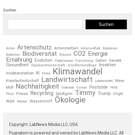
Suchen
Suchen
Artenschutz
Artensterben
Arten
Artenvielfalt
Bakterien
CO2
Biodiversität
Energie
Bäume
Batterien
Ernährung
Evolution
Gehirn
Forschung
Genetik
Fledermäuse
Gesundheit
Insekten
Gipskarstlandschaft
Grünflächenpflege
Klimawandel
Ki
Insektensterben
Klima
Landwirtschaft
Kreislaufwirtschaft
Meer
Lebensmittel
Nachhaltigkeit
Pestizide
Müll
Ozean
Osterode
PFAS
Timmy
Recycling
Trump
Preise
Stadtgrün
Pilze
Vögel
Ökologie
Wasserstoff
Wald
Wasser
Copyright: LabNews Media LLC, USA
Pugnalom is powered and owned by LabNews Media LLC. All