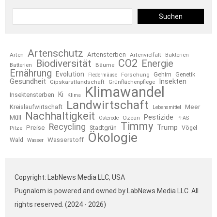
Suchen
Artenschutz
Artensterben
Arten
Artenvielfalt
Bakterien
CO2
Biodiversität
Energie
Bäume
Batterien
Ernährung
Evolution
Gehirn
Forschung
Genetik
Fledermäuse
Gesundheit
Insekten
Gipskarstlandschaft
Grünflächenpflege
Klimawandel
Ki
Insektensterben
Klima
Landwirtschaft
Kreislaufwirtschaft
Meer
Lebensmittel
Nachhaltigkeit
Pestizide
Müll
Ozean
Osterode
PFAS
Timmy
Recycling
Trump
Preise
Stadtgrün
Pilze
Vögel
Ökologie
Wasserstoff
Wald
Wasser
Copyright: LabNews Media LLC, USA
Pugnalom is powered and owned by LabNews Media LLC. All
rights reserved. (2024 - 2026)