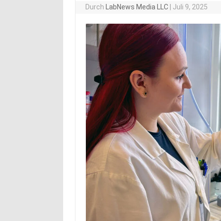
Durch
LabNews Media LLC
|
Juli 9, 2025