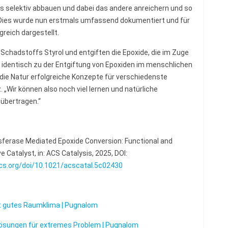
 selektiv abbauen und dabei das andere anreichern und so
 Dies wurde nun erstmals umfassend dokumentiert und für
reich dargestellt.
hadstoffs Styrol und entgiften die Epoxide, die im Zuge
 identisch zu der Entgiftung von Epoxiden im menschlichen
 die Natur erfolgreiche Konzepte für verschiedenste
„Wir können also noch viel lernen und natürliche
 übertragen.“
sferase Mediated Epoxide Conversion: Functional and
e Catalyst, in: ACS Catalysis, 2025, DOI:
acs.org/doi/10.1021/acscatal.5c02430
t gutes Raumklima | Pugnalom
ösungen für extremes Problem | Pugnalom