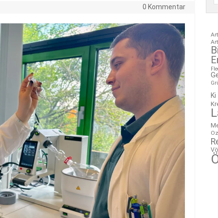
0 Kommentar
Ar
Ar
B
E
Fl
G
Gr
Ki
Kr
L
M
Oz
R
Vö
Ö