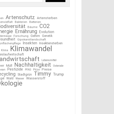
Artenschutz
Artensterben
ten
tenvielfalt
Bakterien
Batterien
CO2
iodiversität
Bäume
nergie
Ernährung
Evolution
Gehirn
Forschung
Genetik
edermäuse
esundheit
Gipskarstlandschaft
Insekten
Insektensterben
ünflächenpflege
Klimawandel
Klima
eislaufwirtschaft
andwirtschaft
Lebensmittel
Nachhaltigkeit
eer
Müll
Osterode
Pestizide
Preise
ean
Pilze
PFAS
Timmy
ecycling
Trump
Stadtgrün
Wasserstoff
gel
Wald
Wasser
kologie