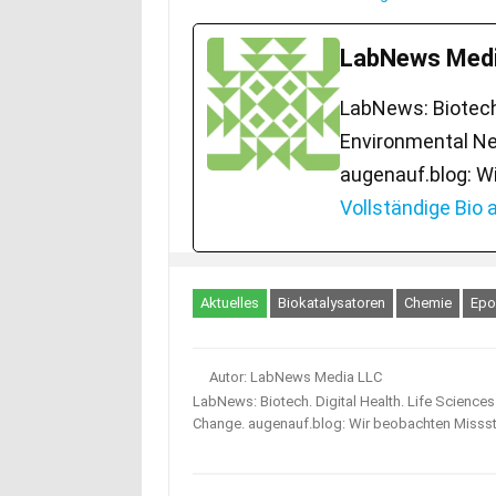
LabNews Medi
LabNews: Biotech.
Environmental Ne
augenauf.blog: W
Vollständige Bio
Aktuelles
Biokatalysatoren
Chemie
Epo
Autor: LabNews Media LLC
LabNews: Biotech. Digital Health. Life Science
Change. augenauf.blog: Wir beobachten Misss