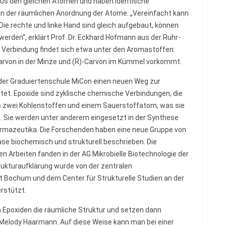
us den gleichen Atomen und haben identische
in der räumlichen Anordnung der Atome. „Vereinfacht kann
ie rechte und linke Hand sind gleich aufgebaut, können
erden“, erklärt Prof. Dr. Eckhard Hofmann aus der Ruhr-
he Verbindung findet sich etwa unter den Aromastoffen:
Carvon in der Minze und (R)-Carvon im Kümmel vorkommt.
 der Graduiertenschule MiCon einen neuen Weg zur
tet. Epoxide sind zyklische chemische Verbindungen, die
s zwei Kohlenstoffen und einem Sauerstoffatom, was sie
. Sie werden unter anderem eingesetzt in der Synthese
rmazeutika. Die Forschenden haben eine neue Gruppe von
e biochemisch und strukturell beschrieben. Die
Arbeiten fanden in der AG Mikrobielle Biotechnologie der
rukturaufklärung wurde von der zentralen
ät Bochum und dem Center für Strukturelle Studien an der
rstützt.
Epoxiden die räumliche Struktur und setzen dann
 Melody Haarmann. Auf diese Weise kann man bei einer