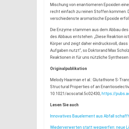
Mischung von enantiomeren Epoxiden eines
recht einfach zu reinen Stoffen kommen.
verschiedenste aromatische Epoxide erfolg
Die Enzyme stammen aus dem Abbau des Sc
des Abbaus entstehen. „Diese Reaktion ist
Körper und zeigt daher eindrucksvoll, dass
Aufgaben nutzt“, so Doktorand Max Scholz. 
Reaktionen in für uns nützliche Synthesen
Originalpublikation
Melody Haarman et al.: Glutathione S-Tran
Structural Properties of an Enantioselectiv
10.1021/acscatal.5c02430,
https://pubs.
Lesen Sie auch
Innovatives Bauelement aus Abfall schaff
Wiederverwerten statt wegwerfen: neue L