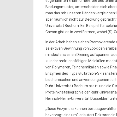
sogenannten Enantiomere. Sie bestehen a
Bindungsmuster, unterscheiden sich aber 
man das mit unseren Händen vergleichen: D
aber räumlich nicht zur Deckung gebracht w
Universität Bochum. Ein Beispiel für solc
Carvon gibt es in zwei Formen, wobei (S)-
In der Arbeit haben sieben Promovierende
selektiven Gewinnung von Epoxiden erarbei
mindestens einen Dreiring aufspannen au
zu sehr reaktionsfähigen Molekülen macht
von Polymeren, Feinchemikalien sowie Pha
Enzymen des Typs Glutathion-S-Transferas
biochemischen und anwendungsorientierten 
Ruhr-Universität Bochum statt, und die St
Proteinkristallographie der Ruhr-Universit
Heinrich-Heine-Universität Düsseldorf unte
„Diese Enzyme erkennen bei ausgewählten 
bevorzugt eine um“, erläutert Doktorandin