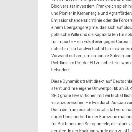
Biodiversität investiert. Frankreich spielt 
und Pionier in Kernenergie und Agrarförder
Emissionshandelsrichtlinie oder die Förde
einem Übergangsregime, das sich auf bloß
politische Wille und die Kapazitäten für 
für Importe – ein Eckpfeiler gegen Carbo
scheitern, da Landwirtschaftsministerien in
Vorwand nutzen, um nationale Subvention
Richtlinie im Rat der EU zu scheitern, was
behindert.
Diese Dynamik strahlt direkt auf Deutschl
steht und ihre eigene Umweltpolitik an EU-S
SPD grüne Investitionen mit wirtschaftlich
voranzupreschen – etwa durch Ausbau von 
Doch die französische Instabilität verschä
durch Unsicherheit in der Eurozone machen
für Batterien und Solarpaneele, die stark 
geraten. In der Koalition würde dies zu offe