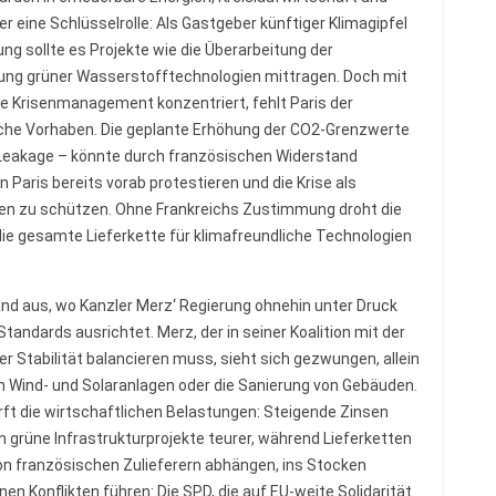
hier eine Schlüsselrolle: Als Gastgeber künftiger Klimagipfel
ung sollte es Projekte wie die Überarbeitung der
rung grüner Wasserstofftechnologien mittragen. Doch mit
e Krisenmanagement konzentriert, fehlt Paris der
solche Vorhaben. Die geplante Erhöhung der CO2-Grenzwerte
n Leakage – könnte durch französischen Widerstand
 Paris bereits vorab protestieren und die Krise als
en zu schützen. Ohne Frankreichs Zustimmung droht die
 die gesamte Lieferkette für klimafreundliche Technologien
and aus, wo Kanzler Merz‘ Regierung ohnehin unter Druck
tandards ausrichtet. Merz, der in seiner Koalition mit der
er Stabilität balancieren muss, sieht sich gezwungen, allein
Wind- und Solaranlagen oder die Sanierung von Gebäuden.
rft die wirtschaftlichen Belastungen: Steigende Zinsen
 grüne Infrastrukturprojekte teurer, während Lieferketten
von französischen Zulieferern abhängen, ins Stocken
nen Konflikten führen: Die SPD, die auf EU-weite Solidarität