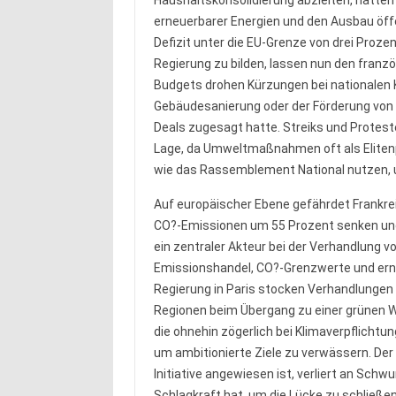
Haushaltskonsolidierung abzielten, hatten
erneuerbarer Energien und den Ausbau öff
Defizit unter die EU-Grenze von drei Prozen
Regierung zu bilden, lassen nun den franz
Budgets drohen Kürzungen bei nationalen
Gebäudesanierung oder der Förderung von 
Deals zugesagt hatte. Streiks und Proteste
Lage, da Umweltmaßnahmen oft als Eliten
wie das Rassemblement National nutzen, u
Auf europäischer Ebene gefährdet Frankrei
CO?-Emissionen um 55 Prozent senken und b
ein zentraler Akteur bei der Verhandlung v
Emissionshandel, CO?-Grenzwerte und erne
Regierung in Paris stocken Verhandlungen 
Regionen beim Übergang zu einer grünen Wi
die ohnehin zögerlich bei Klimaverpflicht
um ambitionierte Ziele zu verwässern. Der
Initiative angewiesen ist, verliert an Schwu
Schlagkraft hat, um die Lücke zu schließen