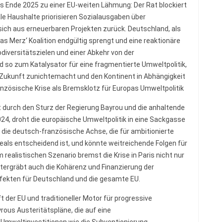
bis Ende 2025 zu einer EU-weiten Lähmung: Der Rat blockiert
le Haushalte priorisieren Sozialausgaben über
sich aus erneuerbaren Projekten zurück. Deutschland, als
 was Merz‘ Koalition endgültig sprengt und eine reaktionäre
odiversitätszielen und einer Abkehr von der
d so zum Katalysator für eine fragmentierte Umweltpolitik,
 Zukunft zunichtemacht und den Kontinent in Abhängigkeit
nzösische Krise als Bremsklotz für Europas Umweltpolitik
öst durch den Sturz der Regierung Bayrou und die anhaltende
24, droht die europäische Umweltpolitik in eine Sackgasse
die deutsch-französische Achse, die für ambitionierte
als entscheidend ist, und könnte weitreichende Folgen für
 realistischen Szenario bremst die Krise in Paris nicht nur
rgräbt auch die Kohärenz und Finanzierung der
fekten für Deutschland und die gesamte EU.
t der EU und traditioneller Motor für progressive
yrous Austeritätspläne, die auf eine