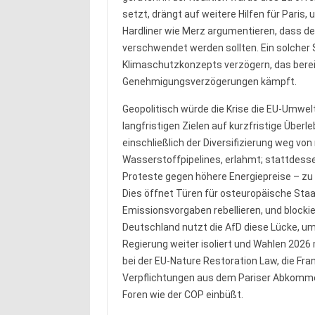
setzt, drängt auf weitere Hilfen für Pari
Hardliner wie Merz argumentieren, dass de
verschwendet werden sollten. Ein solcher 
Klimaschutzkonzepts verzögern, das berei
Genehmigungsverzögerungen kämpft.
Geopolitisch würde die Krise die EU-Umwel
langfristigen Zielen auf kurzfristige Überl
einschließlich der Diversifizierung weg v
Wasserstoffpipelines, erlahmt; stattdess
Proteste gegen höhere Energiepreise – z
Dies öffnet Türen für osteuropäische Staa
Emissionsvorgaben rebellieren, und block
Deutschland nutzt die AfD diese Lücke, um 
Regierung weiter isoliert und Wahlen 2026 
bei der EU-Nature Restoration Law, die Frank
Verpflichtungen aus dem Pariser Abkommen
Foren wie der COP einbüßt.