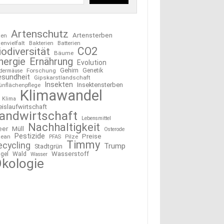
Artenschutz
Artensterben
ten
tenvielfalt
Bakterien
Batterien
CO2
iodiversität
Bäume
nergie
Ernährung
Evolution
Gehirn
Forschung
Genetik
edermäuse
esundheit
Gipskarstlandschaft
Insekten
Insektensterben
ünflächenpflege
Klimawandel
Klima
eislaufwirtschaft
andwirtschaft
Lebensmittel
Nachhaltigkeit
eer
Müll
Osterode
Pestizide
Preise
ean
Pilze
PFAS
Timmy
ecycling
Trump
Stadtgrün
Wasserstoff
gel
Wald
Wasser
kologie