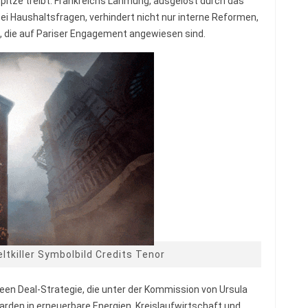
Spitze treibt. Frankreichs Lähmung, ausgelöst durch das
ei Haushaltsfragen, verhindert nicht nur interne Reformen,
n, die auf Pariser Engagement angewiesen sind.
ltkiller Symbolbild Credits Tenor
reen Deal-Strategie, die unter der Kommission von Ursula
iarden in erneuerbare Energien, Kreislaufwirtschaft und