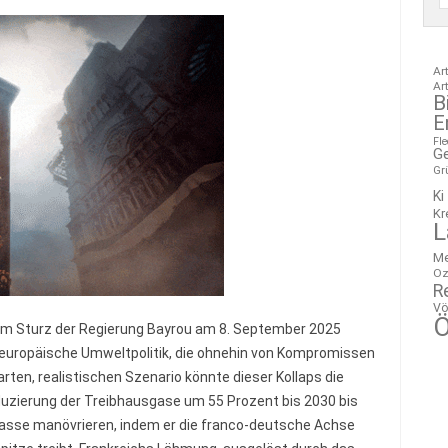
Ar
Ar
B
E
Fl
G
Gr
Ki
Kr
L
M
Oz
R
Vö
Ö
t dem Sturz der Regierung Bayrou am 8. September 2025
ie europäische Umweltpolitik, die ohnehin von Kompromissen
rten, realistischen Szenario könnte dieser Kollaps die
duzierung der Treibhausgase um 55 Prozent bis 2030 bis
ckgasse manövrieren, indem er die franco-deutsche Achse