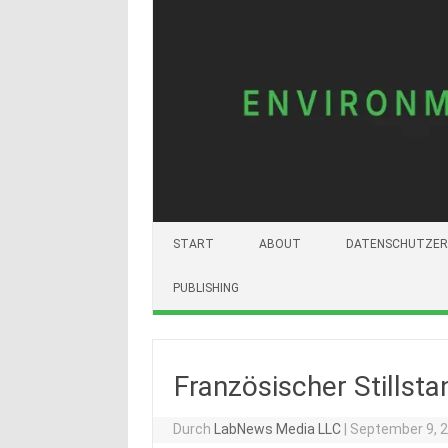
START
ABOUT
DATENSCHUTZER
PUBLISHING
Französischer Stillst
Durch
LabNews Media LLC
|
September 9, 