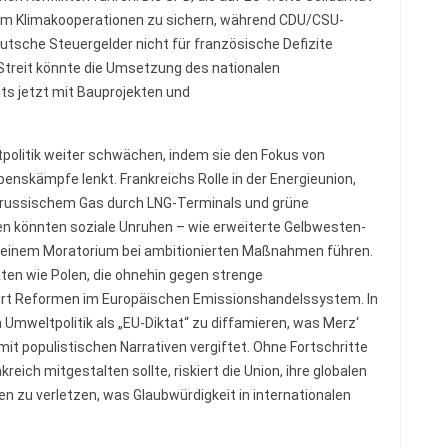
s, um Klimakooperationen zu sichern, während CDU/CSU-
utsche Steuergelder nicht für französische Defizite
Streit könnte die Umsetzung des nationalen
ts jetzt mit Bauprojekten und
tpolitik weiter schwächen, indem sie den Fokus von
ebenskämpfe lenkt. Frankreichs Rolle in der Energieunion,
on russischem Gas durch LNG-Terminals und grüne
en könnten soziale Unruhen – wie erweiterte Gelbwesten-
u einem Moratorium bei ambitionierten Maßnahmen führen.
ten wie Polen, die ohnehin gegen strenge
iert Reformen im Europäischen Emissionshandelssystem. In
Umweltpolitik als „EU-Diktat“ zu diffamieren, was Merz‘
mit populistischen Narrativen vergiftet. Ohne Fortschritte
reich mitgestalten sollte, riskiert die Union, ihre globalen
 zu verletzen, was Glaubwürdigkeit in internationalen