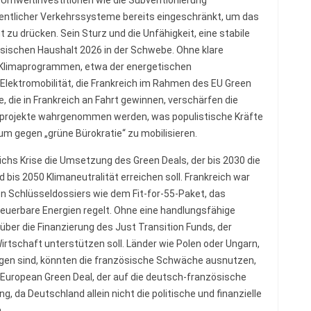
 Umweltinvestitionen wie die Subventionierung
entlicher Verkehrssysteme bereits eingeschränkt, um das
t zu drücken. Sein Sturz und die Unfähigkeit, eine stabile
ösischen Haushalt 2026 in der Schwebe. Ohne klare
 Klimaprogrammen, etwa der energetischen
Elektromobilität, die Frankreich im Rahmen des EU Green
, die in Frankreich an Fahrt gewinnen, verschärfen die
projekte wahrgenommen werden, was populistische Kräfte
m gegen „grüne Bürokratie“ zu mobilisieren.
chs Krise die Umsetzung des Green Deals, der bis 2030 die
is 2050 Klimaneutralität erreichen soll. Frankreich war
on Schlüsseldossiers wie dem Fit-for-55-Paket, das
uerbare Energien regelt. Ohne eine handlungsfähige
über die Finanzierung des Just Transition Funds, der
rtschaft unterstützen soll. Länder wie Polen oder Ungarn,
ungen sind, könnten die französische Schwäche ausnutzen,
 European Green Deal, der auf die deutsch-französische
ng, da Deutschland allein nicht die politische und finanzielle
.