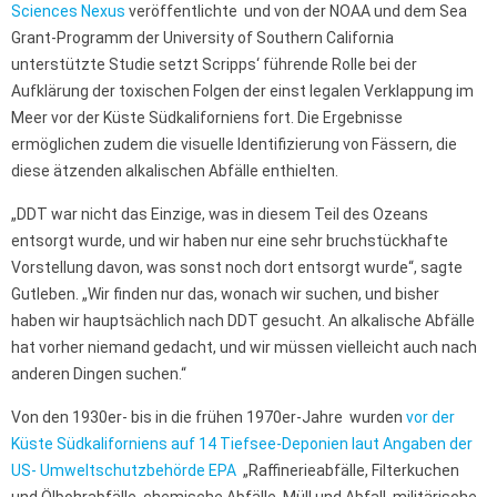
Sciences Nexus
veröffentlichte und von der NOAA und dem Sea
Grant-Programm der University of Southern California
unterstützte Studie setzt Scripps‘ führende Rolle bei der
Aufklärung der toxischen Folgen der einst legalen Verklappung im
Meer vor der Küste Südkaliforniens fort. Die Ergebnisse
ermöglichen zudem die visuelle Identifizierung von Fässern, die
diese ätzenden alkalischen Abfälle enthielten.
„DDT war nicht das Einzige, was in diesem Teil des Ozeans
entsorgt wurde, und wir haben nur eine sehr bruchstückhafte
Vorstellung davon, was sonst noch dort entsorgt wurde“, sagte
Gutleben. „Wir finden nur das, wonach wir suchen, und bisher
haben wir hauptsächlich nach DDT gesucht. An alkalische Abfälle
hat vorher niemand gedacht, und wir müssen vielleicht auch nach
anderen Dingen suchen.“
Von den 1930er- bis in die frühen 1970er-Jahre wurden
vor der
Küste Südkaliforniens auf 14 Tiefsee-Deponien laut Angaben der
US-
Umweltschutzbehörde EPA
„Raffinerieabfälle, Filterkuchen
und Ölbohrabfälle, chemische Abfälle, Müll und Abfall, militärische