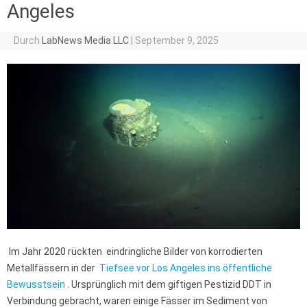
Angeles
Durch
LabNews Media LLC
|
September 9, 2025
Im Jahr 2020 rückten eindringliche Bilder von korrodierten
Metallfässern in der
Tiefsee vor Los Angeles ins
öffentliche
Bewusstsein
. Ursprünglich mit dem giftigen Pestizid DDT in
Verbindung gebracht, waren einige Fässer im Sediment von