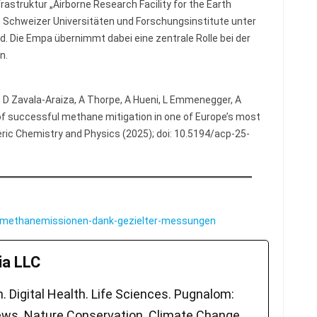
astruktur „Airborne Research Facility for the Earth
 Schweizer Universitäten und Forschungsinstitute unter
rd. Die Empa übernimmt dabei eine zentrale Rolle bei der
n.
 D Zavala-Araiza, A Thorpe, A Hueni, L Emmenegger, A
f successful methane mitigation in one of Europe’s most
eric Chemistry and Physics (2025); doi: 10.5194/acp-25-
-methanemissionen-dank-gezielter-messungen
a LLC
 Digital Health. Life Sciences. Pugnalom:
ws. Nature Conservation. Climate Change.