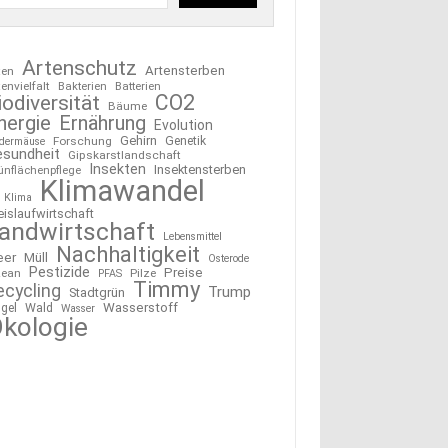
Artenschutz
Artensterben
ten
tenvielfalt
Bakterien
Batterien
CO2
iodiversität
Bäume
nergie
Ernährung
Evolution
Gehirn
Forschung
Genetik
edermäuse
esundheit
Gipskarstlandschaft
Insekten
Insektensterben
ünflächenpflege
Klimawandel
Klima
eislaufwirtschaft
andwirtschaft
Lebensmittel
Nachhaltigkeit
eer
Müll
Osterode
Pestizide
Preise
ean
Pilze
PFAS
Timmy
ecycling
Trump
Stadtgrün
Wasserstoff
gel
Wald
Wasser
kologie