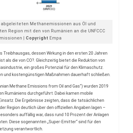
 abgeleiteten Methanemissionen aus Öl und
hten Region mit den von Rumänien an die UNFCCC
Emissionen
| Copyright
Empa
es Treibhausgas, dessen Wirkung in den ersten 20 Jahren
t als die von CO?. Gleichzeitig bietet die Reduktion von
asindustrie, ein großes Potenzial für den Klimaschutz.
chen und kostengünstigen Maßnahmen dauerhaft schließen.
an Methane Emissions from Oil and Gas“) wurden 2019
n Rumäniens durchgeführt. Dabei kamen mobile
nsatz. Die Ergebnisse zeigten, dass die tatsächlichen
er Region deutlich über den offiziellen Angaben lagen –
Besonders auffällig war, dass rund 10 Prozent der Anlagen
ten. Diese sogenannten „Super-Emitter“ sind für den
etzung verantwortlich.