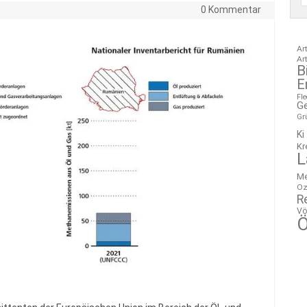
0 Kommentar
Ar
Ar
B
E
Fl
G
Gr
Ki
Kr
L
M
Oz
R
Vö
Ö