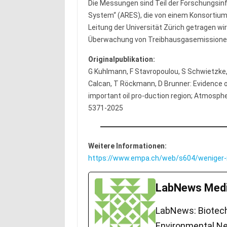
Die Messungen sind Teil der Forschungsinfr
System“ (ARES), die von einem Konsortium
Leitung der Universität Zürich getragen wi
Überwachung von Treibhausgasemissione
Originalpublikation:
G Kuhlmann, F Stavropoulou, S Schwietzke,
Calcan, T Röckmann, D Brunner: Evidence o
important oil pro-duction region; Atmosph
5371-2025
Weitere Informationen:
https://www.empa.ch/web/s604/weniger
LabNews Medi
LabNews: Biotech.
Environmental Ne