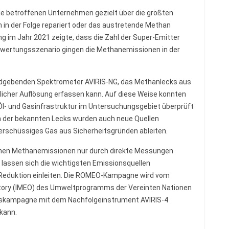
 betroffenen Unternehmen gezielt über die größten
n in der Folge repariert oder das austretende Methan
ng im Jahr 2021 zeigte, dass die Zahl der Super-Emitter
swertungsszenario gingen die Methanemissionen in der
ldgebenden Spektrometer AVIRIS-NG, das Methanlecks aus
icher Auflösung erfassen kann. Auf diese Weise konnten
 Öl- und Gasinfrastruktur im Untersuchungsgebiet überprüft
n der bekannten Lecks wurden auch neue Quellen
überschüssiges Gas aus Sicherheitsgründen ableiten.
ichen Methanemissionen nur durch direkte Messungen
 lassen sich die wichtigsten Emissionsquellen
 Reduktion einleiten. Die ROMEO-Kampagne wird vom
tory (IMEO) des Umweltprogramms der Vereinten Nationen
esskampagne mit dem Nachfolgeinstrument AVIRIS-4
 kann.