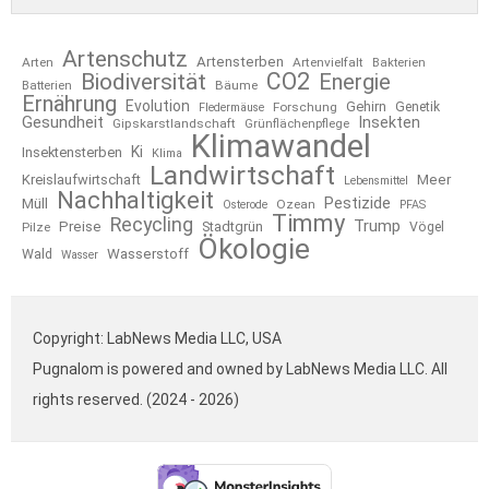
Artenschutz
Artensterben
Arten
Artenvielfalt
Bakterien
CO2
Biodiversität
Energie
Bäume
Batterien
Ernährung
Evolution
Gehirn
Forschung
Genetik
Fledermäuse
Gesundheit
Insekten
Gipskarstlandschaft
Grünflächenpflege
Klimawandel
Ki
Insektensterben
Klima
Landwirtschaft
Kreislaufwirtschaft
Meer
Lebensmittel
Nachhaltigkeit
Pestizide
Müll
Ozean
Osterode
PFAS
Timmy
Recycling
Trump
Preise
Stadtgrün
Pilze
Vögel
Ökologie
Wasserstoff
Wald
Wasser
Copyright: LabNews Media LLC, USA
Pugnalom is powered and owned by LabNews Media LLC. All
rights reserved. (2024 - 2026)