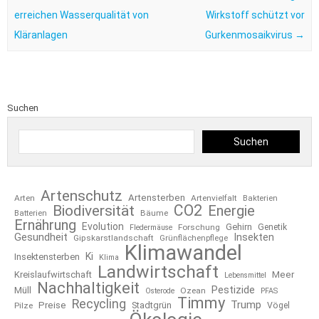
erreichen Wasserqualität von
Wirkstoff schützt vor
Kläranlagen
Gurkenmosaikvirus
→
Suchen
Suchen
Artenschutz
Artensterben
Arten
Artenvielfalt
Bakterien
CO2
Biodiversität
Energie
Bäume
Batterien
Ernährung
Evolution
Gehirn
Forschung
Genetik
Fledermäuse
Gesundheit
Insekten
Gipskarstlandschaft
Grünflächenpflege
Klimawandel
Ki
Insektensterben
Klima
Landwirtschaft
Kreislaufwirtschaft
Meer
Lebensmittel
Nachhaltigkeit
Pestizide
Müll
Ozean
Osterode
PFAS
Timmy
Recycling
Trump
Preise
Stadtgrün
Pilze
Vögel