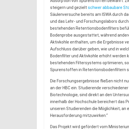
Adsorption von Spurenstoffen bewährt. Ziel
steigern und gezielt
schwer abbaubare St
Säulenversuche bereits am ISWA durch 
und das Lehr- und Forschungslabors durch
bestehenden Retentionsbodenfilters befüll
Bodenprobe ausgestattet, während andere
Aktivkohle enthalten, um die Ergebnisse v
Aufschluss darüber geben, wie und in wel
Bodenfilter und Aktivkohle erhöht werden k
bestehenden Filtersystems optimieren, so
Spurenstoffen in Retentionsbodenfiltern s
Die Forschungsergebnisse fließen nicht nur
an der HBC ein. Studierende verschiedene
Biotechnologie, sind direkt an den Untersu
innerhalb der Hochschule bereichert das Pro
unseren Studierenden die Möglichkeit, an e
Herausforderung mitzuwirken.“
Das Projekt wird gefördert vom Ministeriu