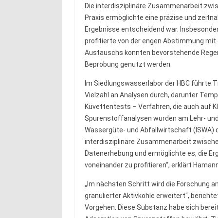
Die interdisziplinäre Zusammenarbeit zwi
Praxis ermöglichte eine präzise und zeitn
Ergebnisse entscheidend war. Insbesonder
profitierte von der engen Abstimmung mit d
Austauschs konnten bevorstehende Regen- u
Beprobung genutzt werden.
Im Siedlungswasserlabor der HBC führte Ti
Vielzahl an Analysen durch, darunter Tem
Küvettentests – Verfahren, die auch auf 
Spurenstoffanalysen wurden am Lehr- und 
Wassergüte- und Abfallwirtschaft (ISWA) d
interdisziplinäre Zusammenarbeit zwisch
Datenerhebung und ermöglichte es, die E
voneinander zu profitieren“, erklärt Hamann
„Im nächsten Schritt wird die Forschung a
granulierter Aktivkohle erweitert“, berichte
Vorgehen. Diese Substanz habe sich bereit