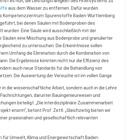
 ist es nun, die Leistungsfähigkeit des Filtersystems zu
offe
aus dem Wasser zu entfernen. Dafür wurden
das Kompetenzzentrum Spurenstoffe Baden-Württemberg
geführt, bei denen Säulen mit Bodenproben des
t wurden. Eine Säule wird ausschließlich mit der
 Säulen eine Mischung aus Bodenprobe und granulierter
ergleichend zu untersuchen. Die Erkenntnisse sollen
chem Umfang die Elimination durch die Kombination von
ann. Die Ergebnisse könnten nicht nur die Effizienz des
ndern auch neue Standards für die Behandlung von
etzen. Die Auswertung der Versuche ist im vollen Gange.
 in die wissenschaftliche Arbeit, sondern auch in die Lehre
r Fachrichtungen, darunter Bauingenieurwesen und
chungen beteiligt. „Die interdisziplinäre Zusammenarbeit
jekt enorm“, betont Prof. Zettl. „Gleichzeitig bieten wir
iner praxisnahen und gesellschaftlich relevanten
m für Umwelt, Klima und Energiewirtschaft Baden-