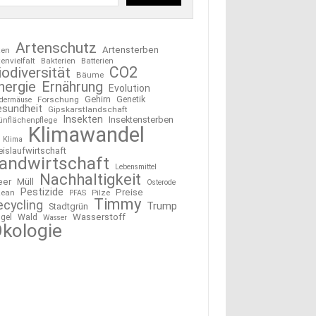
Artenschutz
Artensterben
ten
tenvielfalt
Bakterien
Batterien
CO2
iodiversität
Bäume
nergie
Ernährung
Evolution
Gehirn
Forschung
Genetik
edermäuse
esundheit
Gipskarstlandschaft
Insekten
Insektensterben
ünflächenpflege
Klimawandel
Klima
eislaufwirtschaft
andwirtschaft
Lebensmittel
Nachhaltigkeit
eer
Müll
Osterode
Pestizide
Preise
ean
Pilze
PFAS
Timmy
ecycling
Trump
Stadtgrün
Wasserstoff
gel
Wald
Wasser
kologie