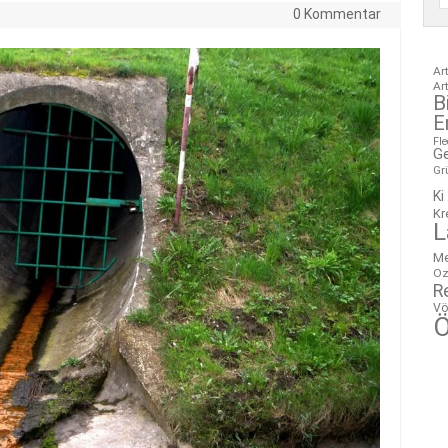
0 Kommentar
Ar
Ar
B
E
Fl
G
Gr
Ki
Kr
L
M
Oz
R
Vö
Ö