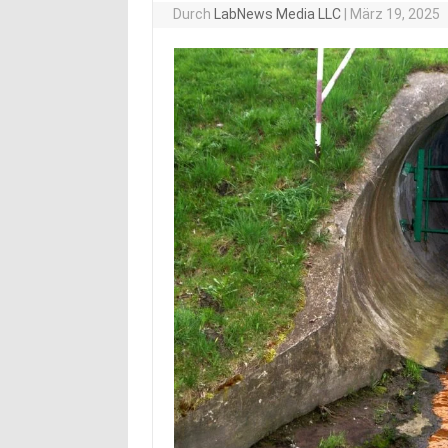
Durch
LabNews Media LLC
|
März 19, 2025