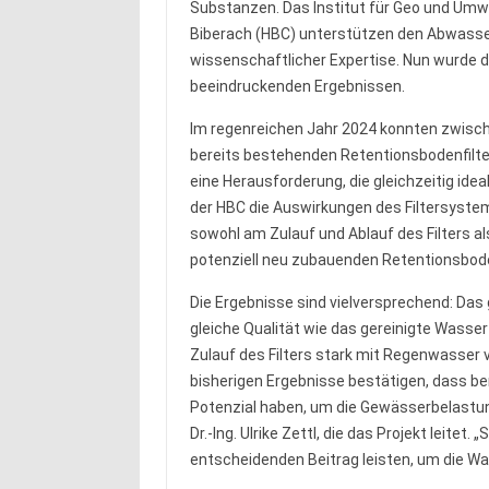
Substanzen. Das Institut für Geo und Umwe
Biberach (HBC) unterstützen den Abwasse
wissenschaftlicher Expertise. Nun wurde 
beeindruckenden Ergebnissen.
Im regenreichen Jahr 2024 konnten zwisch
bereits bestehenden Retentionsbodenfilt
eine Herausforderung, die gleichzeitig id
der HBC die Auswirkungen des Filtersyst
sowohl am Zulauf und Ablauf des Filters 
potenziell neu zubauenden Retentionsbode
Die Ergebnisse sind vielversprechend: Das 
gleiche Qualität wie das gereinigte Wasser 
Zulauf des Filters stark mit Regenwasse
bisherigen Ergebnisse bestätigen, dass be
Potenzial haben, um die Gewässerbelastung
Dr.-Ing. Ulrike Zettl, die das Projekt leite
entscheidenden Beitrag leisten, um die Was