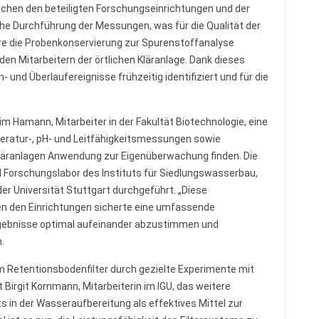
schen den beteiligten Forschungseinrichtungen und der
ahe Durchführung der Messungen, was für die Qualität der
e die Probenkonservierung zur Spurenstoffanalyse
en Mitarbeitern der örtlichen Kläranlage. Dank dieses
nd Überlaufereignisse frühzeitig identifiziert und für die
m Hamann, Mitarbeiter in der Fakultät Biotechnologie, eine
peratur-, pH- und Leitfähigkeitsmessungen sowie
Kläranlagen Anwendung zur Eigenüberwachung finden. Die
Forschungslabor des Instituts für Siedlungswasserbau,
er Universität Stuttgart durchgeführt. „Diese
en den Einrichtungen sicherte eine umfassende
rgebnisse optimal aufeinander abzustimmen und
.
m Retentionsbodenfilter durch gezielte Experimente mit
t Birgit Kornmann, Mitarbeiterin im IGU, das weitere
s in der Wasseraufbereitung als effektives Mittel zur