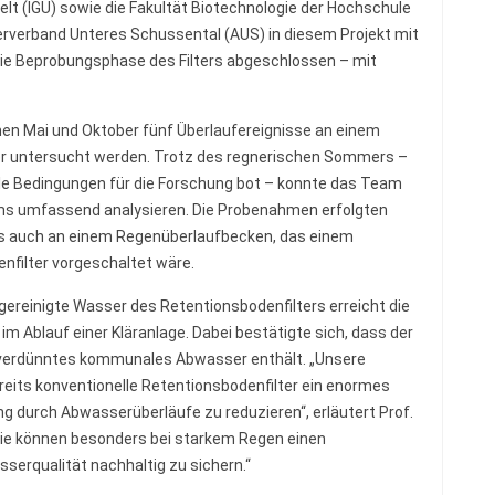
lt (IGU) sowie die Fakultät Biotechnologie der Hochschule
rverband Unteres Schussental (AUS) in diesem Projekt mit
die Beprobungsphase des Filters abgeschlossen – mit
en Mai und Oktober fünf Überlaufereignisse an einem
er untersucht werden. Trotz des regnerischen Sommers –
eale Bedingungen für die Forschung bot – konnte das Team
ems umfassend analysieren. Die Probenahmen erfolgten
als auch an einem Regenüberlaufbecken, das einem
nfilter vorgeschaltet wäre.
gereinigte Wasser des Retentionsbodenfilters erreicht die
im Ablauf einer Kläranlage. Dabei bestätigte sich, dass der
r verdünntes kommunales Abwasser enthält. „Unsere
reits konventionelle Retentionsbodenfilter ein enormes
 durch Abwasserüberläufe zu reduzieren“, erläutert Prof.
t. „Sie können besonders bei starkem Regen einen
serqualität nachhaltig zu sichern.“