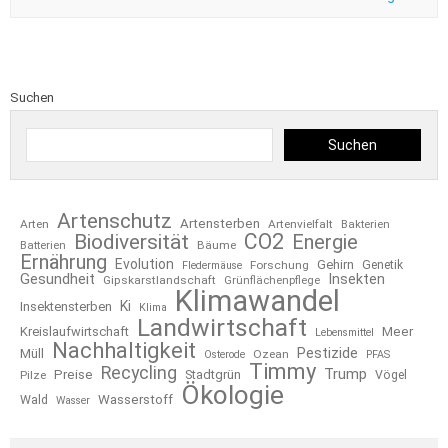
Suchen
Suchen
Artenschutz
Artensterben
Arten
Artenvielfalt
Bakterien
CO2
Biodiversität
Energie
Bäume
Batterien
Ernährung
Evolution
Gehirn
Forschung
Genetik
Fledermäuse
Gesundheit
Insekten
Gipskarstlandschaft
Grünflächenpflege
Klimawandel
Ki
Insektensterben
Klima
Landwirtschaft
Kreislaufwirtschaft
Meer
Lebensmittel
Nachhaltigkeit
Pestizide
Müll
Ozean
Osterode
PFAS
Timmy
Recycling
Trump
Preise
Stadtgrün
Pilze
Vögel
Ökologie
Wasserstoff
Wald
Wasser