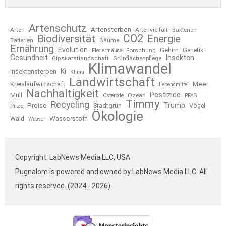
Artenschutz
Artensterben
Arten
Artenvielfalt
Bakterien
CO2
Biodiversität
Energie
Bäume
Batterien
Ernährung
Evolution
Gehirn
Forschung
Genetik
Fledermäuse
Gesundheit
Insekten
Gipskarstlandschaft
Grünflächenpflege
Klimawandel
Ki
Insektensterben
Klima
Landwirtschaft
Kreislaufwirtschaft
Meer
Lebensmittel
Nachhaltigkeit
Pestizide
Müll
Ozean
Osterode
PFAS
Timmy
Recycling
Trump
Preise
Stadtgrün
Pilze
Vögel
Ökologie
Wasserstoff
Wald
Wasser
Copyright: LabNews Media LLC, USA
Pugnalom is powered and owned by LabNews Media LLC. All
rights reserved. (2024 - 2026)