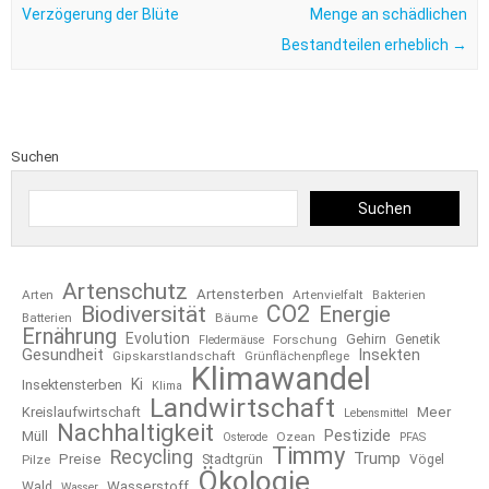
Verzögerung der Blüte
Menge an schädlichen
Bestandteilen erheblich
→
Suchen
Suchen
Artenschutz
Artensterben
Arten
Artenvielfalt
Bakterien
CO2
Biodiversität
Energie
Bäume
Batterien
Ernährung
Evolution
Gehirn
Forschung
Genetik
Fledermäuse
Gesundheit
Insekten
Gipskarstlandschaft
Grünflächenpflege
Klimawandel
Ki
Insektensterben
Klima
Landwirtschaft
Kreislaufwirtschaft
Meer
Lebensmittel
Nachhaltigkeit
Pestizide
Müll
Ozean
Osterode
PFAS
Timmy
Recycling
Trump
Preise
Stadtgrün
Pilze
Vögel
Ökologie
Wasserstoff
Wald
Wasser