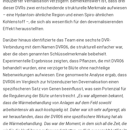
induzierter Vernalisation verzögern. Bemerkenswert ist, dass drei
dieser DVRs zwei entscheidende strukturelle Merkmale aufwiesen
– eine Hydantoin-ähnliche Region und einen Spiro-ähnlichen
Kohlenstoff –, die sich als wesentlich für den devernalisierenden
Effekt herausstellten.
Darüber hinaus identifizierte das Team eine sechste DVR-
Verbindung mit dem Namen DVR06, die strukturell einfacher war,
aber die oben genannten Schlüsselmerkmale beibehielt.
Experimentelle Ergebnisse zeigten, dass Pflanzen, die mit DVR06
behandelt wurden, eine verzögerte Blüte ohne nachteilige
Nebenwirkungen aufwiesen. Eine genomweite Analyse ergab, dass
DVR06 im Vergleich zur hitzeinduzierten Devernalisation einen
spezifischeren Satz von Genen beeinflusst, was sein Potenzial für
die Regulierung der Blüte unterstreicht. „
Es war allgemein bekannt,
dass die Wärmebehandlung von Anlagen auf dem Feld sowohl
arbeitsintensiv als auch kostspielig ist. Daher war ich sehr aufgeregt, als
wir herausfanden, dass der DVR06 eine spezifischere Wirkung hat als
die Wärmebehandlung. Das war der Moment, in dem sich all die Zeit, die