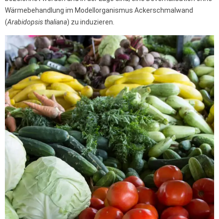
Wärmebehandlung im Modellorganismus Ackerschmalwand
(
Arabidopsis thaliana
) zu induzieren.