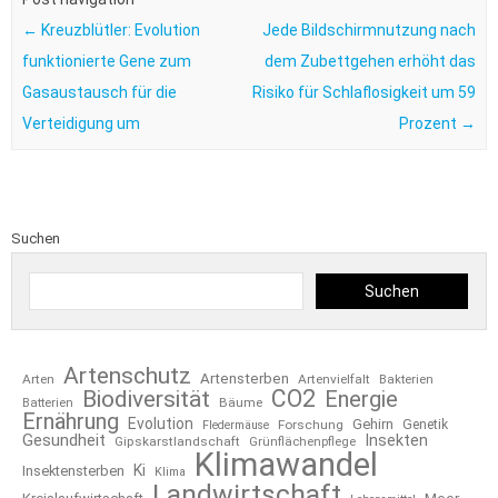
←
Kreuzblütler: Evolution
Jede Bildschirmnutzung nach
funktionierte Gene zum
dem Zubettgehen erhöht das
Gasaustausch für die
Risiko für Schlaflosigkeit um 59
Verteidigung um
Prozent
→
Suchen
Suchen
Artenschutz
Artensterben
Arten
Artenvielfalt
Bakterien
CO2
Biodiversität
Energie
Bäume
Batterien
Ernährung
Evolution
Gehirn
Forschung
Genetik
Fledermäuse
Gesundheit
Insekten
Gipskarstlandschaft
Grünflächenpflege
Klimawandel
Ki
Insektensterben
Klima
Landwirtschaft