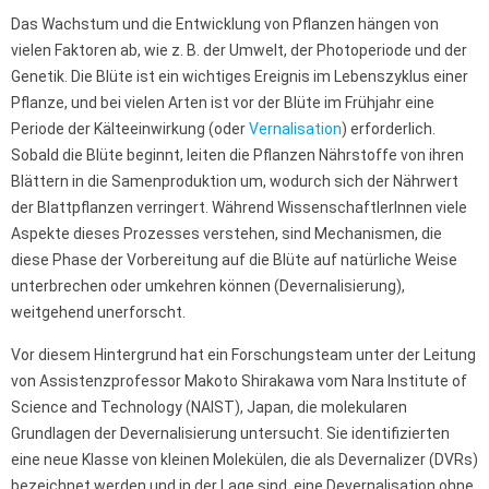
Das Wachstum und die Entwicklung von Pflanzen hängen von
vielen Faktoren ab, wie z. B. der Umwelt, der Photoperiode und der
Genetik. Die Blüte ist ein wichtiges Ereignis im Lebenszyklus einer
Pflanze, und bei vielen Arten ist vor der Blüte im Frühjahr eine
Periode der Kälteeinwirkung (oder
Vernalisation
) erforderlich.
Sobald die Blüte beginnt, leiten die Pflanzen Nährstoffe von ihren
Blättern in die Samenproduktion um, wodurch sich der Nährwert
der Blattpflanzen verringert. Während WissenschaftlerInnen viele
Aspekte dieses Prozesses verstehen, sind Mechanismen, die
diese Phase der Vorbereitung auf die Blüte auf natürliche Weise
unterbrechen oder umkehren können (Devernalisierung),
weitgehend unerforscht.
Vor diesem Hintergrund hat ein Forschungsteam unter der Leitung
von Assistenzprofessor Makoto Shirakawa vom Nara Institute of
Science and Technology (NAIST), Japan, die molekularen
Grundlagen der Devernalisierung untersucht. Sie identifizierten
eine neue Klasse von kleinen Molekülen, die als Devernalizer (DVRs)
bezeichnet werden und in der Lage sind, eine Devernalisation ohne