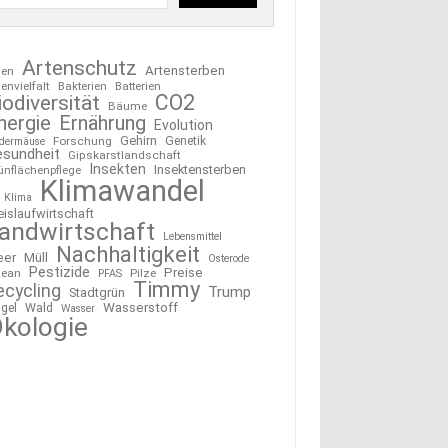
Artenschutz
Artensterben
ten
tenvielfalt
Bakterien
Batterien
CO2
iodiversität
Bäume
nergie
Ernährung
Evolution
Gehirn
Forschung
Genetik
edermäuse
esundheit
Gipskarstlandschaft
Insekten
Insektensterben
ünflächenpflege
Klimawandel
Klima
eislaufwirtschaft
andwirtschaft
Lebensmittel
Nachhaltigkeit
eer
Müll
Osterode
Pestizide
Preise
ean
Pilze
PFAS
Timmy
ecycling
Trump
Stadtgrün
Wasserstoff
gel
Wald
Wasser
kologie