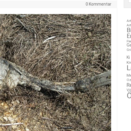
0 Kommentar
Ar
Ar
B
E
Fl
G
Gr
Ki
Kr
L
M
Oz
R
Vö
Ö