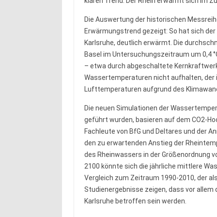
klaren Trend: Der Rhein erwärmt sich im Z
Die Auswertung der historischen Messreihe
Erwärmungstrend gezeigt: So hat sich der 
Karlsruhe, deutlich erwärmt. Die durchschn
Basel im Untersuchungszeitraum um 0,4 °
– etwa durch abgeschaltete Kernkraftwerk
Wassertemperaturen nicht aufhalten, der
Lufttemperaturen aufgrund des Klimawand
Die neuen Simulationen der Wassertempera
geführt wurden, basieren auf dem CO2-Hoc
Fachleute von BfG und Deltares und der A
den zu erwartenden Anstieg der Rheintemp
des Rheinwassers in der Größenordnung von
2100 könnte sich die jährliche mittlere W
Vergleich zum Zeitraum 1990-2010, der al
Studienergebnisse zeigen, dass vor allem 
Karlsruhe betroffen sein werden.