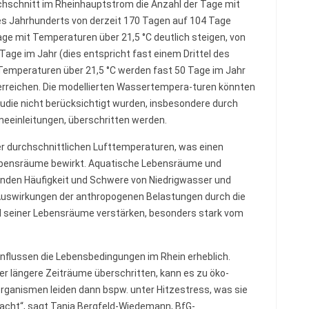
chschnitt im Rheinhauptstrom die Anzahl der Tage mit
s Jahrhunderts von derzeit 170 Tagen auf 104 Tage
age mit Temperaturen über 21,5 °C deutlich steigen, von
Tage im Jahr (dies entspricht fast einem Drittel des
 Temperaturen über 21,5 °C werden fast 50 Tage im Jahr
 erreichen. Die modellierten Wassertempera-turen könnten
tudie nicht berücksichtigt wurden, insbesondere durch
einleitungen, überschritten werden.
er durchschnittlichen Lufttemperaturen, was einen
 Lebensräume bewirkt. Aquatische Lebensräume und
nden Häufigkeit und Schwere von Niedrigwasser und
Auswirkungen der anthropogenen Belastungen durch die
 seiner Lebensräume verstärken, besonders stark vom
flussen die Lebensbedingungen im Rhein erheblich.
r längere Zeiträume überschritten, kann es zu öko-
ganismen leiden dann bspw. unter Hitzestress, was sie
macht“, sagt Tanja Bergfeld-Wiedemann, BfG-