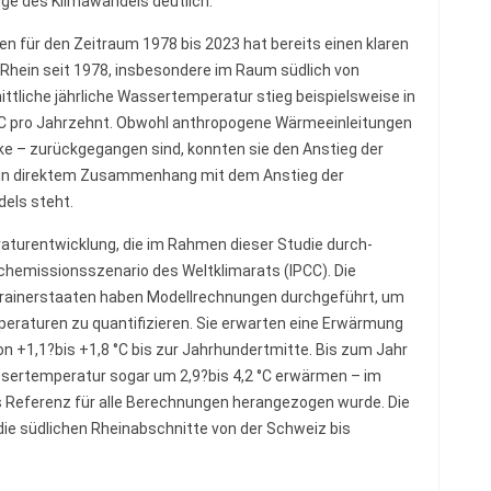
uge des Klimawandels deutlich.
n für den Zeitraum 1978 bis 2023 hat bereits einen klaren
Rhein seit 1978, insbesondere im Raum südlich von
ittliche jährliche Wassertemperatur stieg beispielsweise in
C pro Jahrzehnt. Obwohl anthropogene Wärmeeinleitungen
e – zurückgegangen sind, konnten sie den Anstieg der
 in direktem Zusammenhang mit dem Anstieg der
els steht.
turentwicklung, die im Rahmen dieser Studie durch-
hemissionsszenario des Weltklimarats (IPCC). Die
nrainerstaaten haben Modellrechnungen durchgeführt, um
eraturen zu quantifizieren. Sie erwarten eine Erwärmung
 +1,1?bis +1,8 °C bis zur Jahrhundertmitte. Bis zum Jahr
assertemperatur sogar um 2,9?bis 4,2 °C erwärmen – im
s Referenz für alle Berechnungen herangezogen wurde. Die
die südlichen Rheinabschnitte von der Schweiz bis