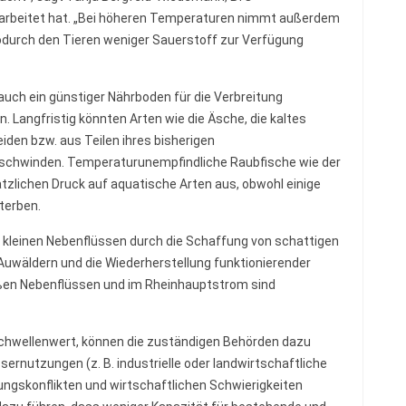
gearbeitet hat. „Bei höheren Temperaturen nimmt außerdem
wodurch den Tieren weniger Sauerstoff zur Verfügung
uch ein günstiger Nährboden für die Verbreitung
 Langfristig könnten Arten wie die Äsche, die kaltes
den bzw. aus Teilen ihres bisherigen
schwinden. Temperaturunempfindliche Raubfische wie der
zlichen Druck auf aquatische Arten aus, obwohl einige
terben.
 kleinen Nebenflüssen durch die Schaffung von schattigen
Auwäldern und die Wiederherstellung funktionierender
ßen Nebenflüssen und im Rheinhauptstrom sind
chwellenwert, können die zuständigen Behörden dazu
rnutzungen (z. B. industrielle oder landwirtschaftliche
gskonflikten und wirtschaftlichen Schwierigkeiten