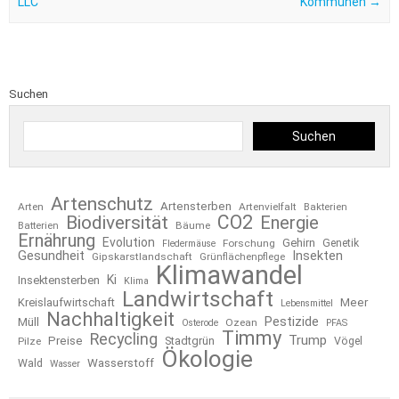
LLC
Kommunen
→
Suchen
Suchen
Artenschutz
Artensterben
Arten
Artenvielfalt
Bakterien
CO2
Biodiversität
Energie
Bäume
Batterien
Ernährung
Evolution
Gehirn
Forschung
Genetik
Fledermäuse
Gesundheit
Insekten
Gipskarstlandschaft
Grünflächenpflege
Klimawandel
Ki
Insektensterben
Klima
Landwirtschaft
Kreislaufwirtschaft
Meer
Lebensmittel
Nachhaltigkeit
Pestizide
Müll
Ozean
Osterode
PFAS
Timmy
Recycling
Trump
Preise
Stadtgrün
Pilze
Vögel
Ökologie
Wasserstoff
Wald
Wasser