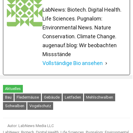
LabNews: Biotech. Digital Health.
Life Sciences. Pugnalom:
Environmental News. Nature
Conservation. Climate Change.
augenauf.blog: Wir beobachten
Missstände
Vollständige Bio ansehen
Aktuelles
Bau
Fledermäuse
Gebäude
Leitfaden
Mehlschwalben
Schwalben
Vogelschutz
Autor: LabNews Media LLC
LabNews: Biotech. Digital Health. Life Sciences. Pugnalom: Environmental