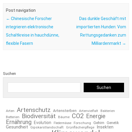
Post navigation
←
Chinesische Forscher
Das dunkle Geschäft mit
integrieren elektronische
importierten Hunden: Vom
Schaltkreise in hauchdünne,
Rettungsgedanken zum
flexible Fasern
Milliardenmarkt
→
Suchen
Suchen
Artenschutz
Artensterben
Arten
Artenvielfalt
Bakterien
CO2
Biodiversität
Energie
Bäume
Batterien
Ernährung
Evolution
Gehirn
Forschung
Genetik
Fledermäuse
Gesundheit
Insekten
Gipskarstlandschaft
Grünflächenpflege