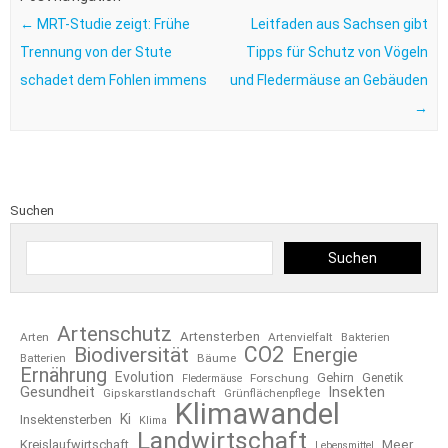
←
MRT-Studie zeigt: Frühe
Leitfaden aus Sachsen gibt
Trennung von der Stute
Tipps für Schutz von Vögeln
schadet dem Fohlen immens
und Fledermäuse an Gebäuden
→
Suchen
Suchen
Artenschutz
Artensterben
Arten
Artenvielfalt
Bakterien
CO2
Biodiversität
Energie
Bäume
Batterien
Ernährung
Evolution
Gehirn
Forschung
Genetik
Fledermäuse
Gesundheit
Insekten
Gipskarstlandschaft
Grünflächenpflege
Klimawandel
Ki
Insektensterben
Klima
Landwirtschaft
Kreislaufwirtschaft
Meer
Lebensmittel