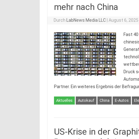
mehr nach China
Durch
LabNews Media LLC
|
August 6, 2025
Fast 40
chinesi
Generat
technol
wettbew
Druck s
Automat
Partner. Ein weiteres Ergebnis der Befragu
Aktuelles
Autokauf
China
E-Autos
El
US-Krise in der Graph