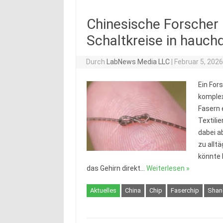
Chinesische Forscher 
Schaltkreise in hauchd
Durch
LabNews Media LLC
|
Februar 5, 202
Ein For
komplex
Fasern 
Textili
dabei a
zu allt
könnte 
das Gehirn direkt…
Weiterlesen »
Aktuelles
China
Chip
Faserchip
Shan