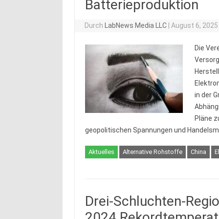
Batterieproduktion
Durch
LabNews Media LLC
|
August 6, 2025
Die Ver
Versorg
Herstel
Elektro
in der 
Abhängi
Pläne z
geopolitischen Spannungen und Handel
Aktuelles
Alternative Rohstoffe
China
E
Drei-Schluchten-Regio
2024 Rekordtemperatu