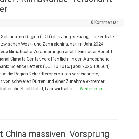
er
0 Kommentar
i-Schluchten-Region (TGR) des Jangtsekiang, ein zentraler
r zwischen West- und Zentralchina, hat im Jahr 2024
llose klimatische Veränderungen erlebt. Ein neuer Bericht
ional Climate Center, veröffentlicht in den Atmospheric
anic Science Letters (DOI: 10.1016/j.aosl.2025.100664),
dass die Region Rekordtemperaturen verzeichnete,
et von schweren Dürren und einer Zunahme extremer
drohen die Schifffahrt, Landwirtschaft…
Weiterlesen »
t China massiven Vorsprung