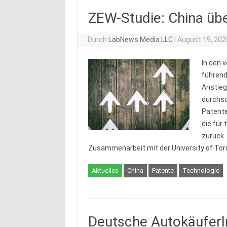
ZEW-Studie: China übe
Durch
LabNews Media LLC
|
August 19, 202
In den 
führend
Anstieg
durchsc
Patente
die für
zurück.
Zusammenarbeit mit der University of Toro
Aktuelles
China
Patente
Technologie
Deutsche AutokäuferIn