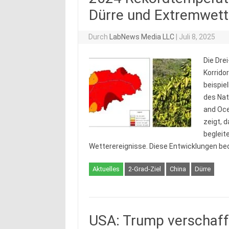
Dürre und Extremwett
Durch
LabNews Media LLC
|
Juli 8, 2025
Die Dre
Korrido
beispie
des Nat
and Oce
zeigt, 
begleit
Wetterereignisse. Diese Entwicklungen be
Aktuelles
2-Grad-Ziel
China
Dürre
USA: Trump verschaff