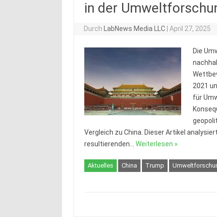
in der Umweltforschu
Durch
LabNews Media LLC
|
April 27, 2025
Die Umw
nachhal
Wettbew
2021 un
für Um
Konsequ
geopoli
Vergleich zu China. Dieser Artikel analysie
resultierenden…
Weiterlesen »
Aktuelles
China
Trump
Umweltforschu