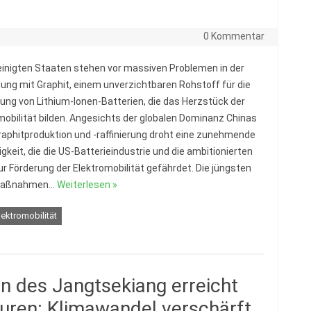
0 Kommentar
einigten Staaten stehen vor massiven Problemen in der
ung mit Graphit, einem unverzichtbaren Rohstoff für die
lung von Lithium-Ionen-Batterien, die das Herzstück der
mobilität bilden. Angesichts der globalen Dominanz Chinas
Graphitproduktion und -raffinierung droht eine zunehmende
gkeit, die die US-Batterieindustrie und die ambitionierten
ur Förderung der Elektromobilität gefährdet. Die jüngsten
smaßnahmen…
Weiterlesen »
lektromobilität
n des Jangtsekiang erreicht
ren: Klimawandel verschärft