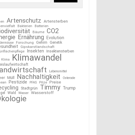
Artenschutz
Artensterben
ten
tenvielfalt
Bakterien
Batterien
CO2
iodiversität
Bäume
nergie
Ernährung
Evolution
Gehirn
Forschung
Genetik
edermäuse
esundheit
Gipskarstlandschaft
Insekten
Insektensterben
ünflächenpflege
Klimawandel
Klima
eislaufwirtschaft
andwirtschaft
Lebensmittel
Nachhaltigkeit
eer
Müll
Osterode
Pestizide
Preise
ean
Pilze
PFAS
Timmy
ecycling
Trump
Stadtgrün
Wasserstoff
gel
Wald
Wasser
kologie