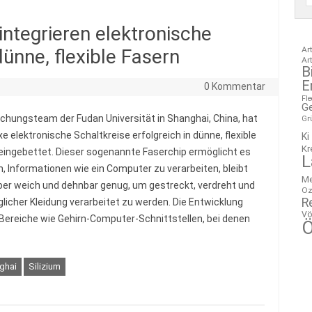
integrieren elektronische
Ar
ünne, flexible Fasern
Ar
B
E
6
0 Kommentar
Fl
G
schungsteam der Fudan Universität in Shanghai, China, hat
Gr
e elektronische Schaltkreise erfolgreich in dünne, flexible
Ki
Kr
eingebettet. Dieser sogenannte Faserchip ermöglicht es
L
en, Informationen wie ein Computer zu verarbeiten, bleibt
M
ber weich und dehnbar genug, um gestreckt, verdreht und
Oz
R
äglicher Kleidung verarbeitet zu werden. Die Entwicklung
Vö
Bereiche wie Gehirn-Computer-Schnittstellen, bei denen
Ö
ghai
Silizium