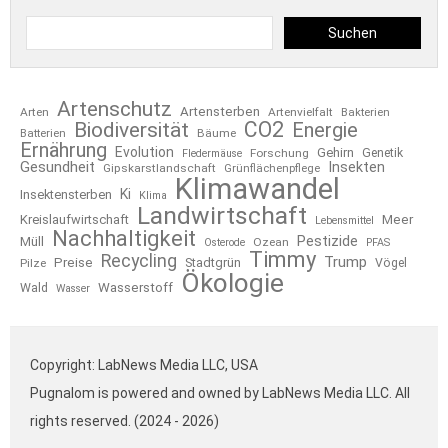
Suchen
Artenschutz
Artensterben
Arten
Artenvielfalt
Bakterien
CO2
Biodiversität
Energie
Bäume
Batterien
Ernährung
Evolution
Gehirn
Forschung
Genetik
Fledermäuse
Gesundheit
Insekten
Gipskarstlandschaft
Grünflächenpflege
Klimawandel
Ki
Insektensterben
Klima
Landwirtschaft
Kreislaufwirtschaft
Meer
Lebensmittel
Nachhaltigkeit
Pestizide
Müll
Ozean
Osterode
PFAS
Timmy
Recycling
Trump
Preise
Stadtgrün
Pilze
Vögel
Ökologie
Wasserstoff
Wald
Wasser
Copyright: LabNews Media LLC, USA
Pugnalom is powered and owned by LabNews Media LLC. All
rights reserved. (2024 - 2026)