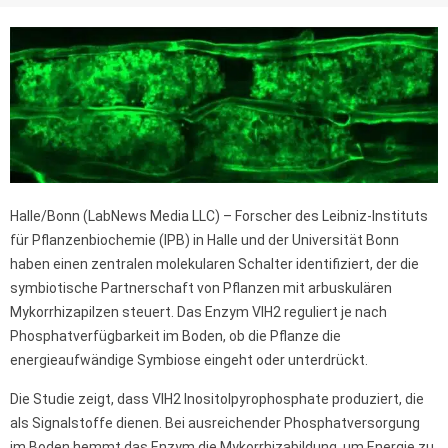
Halle/Bonn (LabNews Media LLC) – Forscher des Leibniz-Instituts
für Pflanzenbiochemie (IPB) in Halle und der Universität Bonn
haben einen zentralen molekularen Schalter identifiziert, der die
symbiotische Partnerschaft von Pflanzen mit arbuskulären
Mykorrhizapilzen steuert. Das Enzym VIH2 reguliert je nach
Phosphatverfügbarkeit im Boden, ob die Pflanze die
energieaufwändige Symbiose eingeht oder unterdrückt.
Die Studie zeigt, dass VIH2 Inositolpyrophosphate produziert, die
als Signalstoffe dienen. Bei ausreichender Phosphatversorgung
im Boden hemmt das Enzym die Mykorrhizabildung, um Energie zu