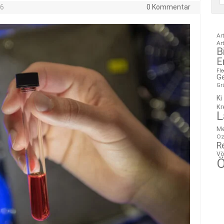
26
0 Kommentar
Ar
Ar
B
E
Fl
G
Gr
Ki
Kr
L
M
Oz
R
Vö
Ö