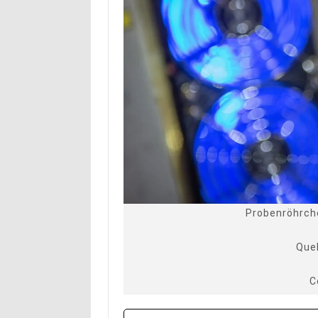
Probenröhrche
Quel
C