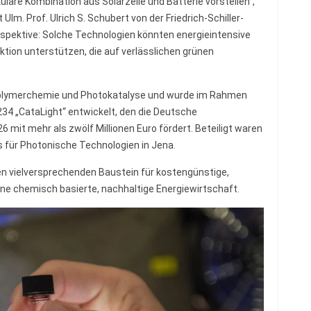
lare Kombination aus Solarzelle und Batterie vorstellen“,
 Ulm. Prof. Ulrich S. Schubert von der Friedrich-Schiller-
erspektive: Solche Technologien könnten energieintensive
ktion unterstützen, die auf verlässlichen grünen
Polymerchemie und Photokatalyse und wurde im Rahmen
4 „CataLight“ entwickelt, den die Deutsche
mit mehr als zwölf Millionen Euro fördert. Beteiligt waren
s für Photonische Technologien in Jena.
n vielversprechenden Baustein für kostengünstige,
ine chemisch basierte, nachhaltige Energiewirtschaft.