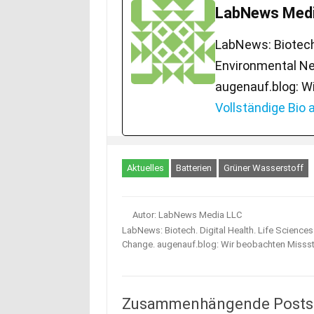
LabNews Medi
LabNews: Biotech.
Environmental Ne
augenauf.blog: W
Vollständige Bio
Aktuelles
Batterien
Grüner Wasserstoff
Autor: LabNews Media LLC
LabNews: Biotech. Digital Health. Life Science
Change. augenauf.blog: Wir beobachten Misss
Zusammenhängende Posts