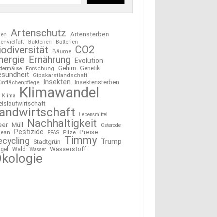
Artenschutz
Artensterben
ten
tenvielfalt
Bakterien
Batterien
CO2
iodiversität
Bäume
nergie
Ernährung
Evolution
Gehirn
Forschung
Genetik
edermäuse
esundheit
Gipskarstlandschaft
Insekten
Insektensterben
ünflächenpflege
Klimawandel
Klima
eislaufwirtschaft
andwirtschaft
Lebensmittel
Nachhaltigkeit
eer
Müll
Osterode
Pestizide
Preise
ean
Pilze
PFAS
Timmy
ecycling
Trump
Stadtgrün
Wasserstoff
gel
Wald
Wasser
kologie