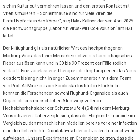
sich in Kultur gut vermehren lassen und den ersten Kontakt mit
Viren simulieren – Schleimhäute sind für viele Viren die
Eintrittspforte in den Körper“, sagt Max Kellner, der seit April 2025
die Nachwuchsgruppe „Labor für Virus-Wirt Co-Evolution“ am HZI
leitet.
Der Nilflughund gilt als natürlicher Wirt des hochpathogenen
Marburg-Virus, das beim Menschen schweres hämorrhagisches
Fieber auslösen kann und in 30 bis 90 Prozent der Fälle tödlich
verläuft. Eine zugelassene Therapie oder Impfung gegen das Virus
existiert bislang nicht. In enger Zusammenarbeit mit dem Team
von Prof. Ali Mirazimi vom Karolinska-Institut in Stockholm
konnten die Forschenden sowohl Flughund-Organoide als auch
Organoide aus menschlichen Atemwegszellen im
Hochsicherheitslabor der Schutzstufe 4 (S4) mit dem Marburg-
Virus infizieren. Dabei zeigte sich, dass die Flughund-Organoide im
Vergleich zu den menschlichen Modellen bereits vor einer Infektion
eine deutlich erhöhte Grundaktivität der antiviralen Immunabwehr
aufwiesen. „Unsere Experimente an Organoiden zeigten, dass die