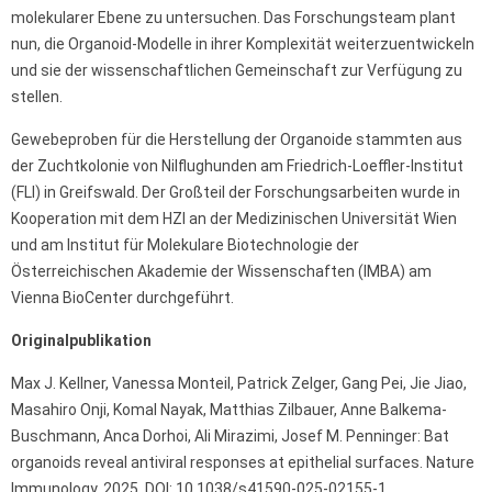
molekularer Ebene zu untersuchen. Das Forschungsteam plant
nun, die Organoid-Modelle in ihrer Komplexität weiterzuentwickeln
und sie der wissenschaftlichen Gemeinschaft zur Verfügung zu
stellen.
Gewebeproben für die Herstellung der Organoide stammten aus
der Zuchtkolonie von Nilflughunden am Friedrich-Loeffler-Institut
(FLI) in Greifswald. Der Großteil der Forschungsarbeiten wurde in
Kooperation mit dem HZI an der Medizinischen Universität Wien
und am Institut für Molekulare Biotechnologie der
Österreichischen Akademie der Wissenschaften (IMBA) am
Vienna BioCenter durchgeführt.
Originalpublikation
Max J. Kellner, Vanessa Monteil, Patrick Zelger, Gang Pei, Jie Jiao,
Masahiro Onji, Komal Nayak, Matthias Zilbauer, Anne Balkema-
Buschmann, Anca Dorhoi, Ali Mirazimi, Josef M. Penninger: Bat
organoids reveal antiviral responses at epithelial surfaces. Nature
Immunology, 2025, DOI: 10.1038/s41590-025-02155-1