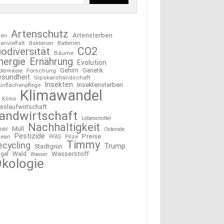
Artenschutz
Artensterben
ten
tenvielfalt
Bakterien
Batterien
CO2
iodiversität
Bäume
nergie
Ernährung
Evolution
Gehirn
Forschung
Genetik
edermäuse
esundheit
Gipskarstlandschaft
Insekten
Insektensterben
ünflächenpflege
Klimawandel
Klima
eislaufwirtschaft
andwirtschaft
Lebensmittel
Nachhaltigkeit
eer
Müll
Osterode
Pestizide
Preise
ean
Pilze
PFAS
Timmy
ecycling
Trump
Stadtgrün
Wasserstoff
gel
Wald
Wasser
kologie