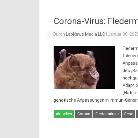
Corona-Virus: Flede
Durch
LabNews Media LLC
|
Januar 30, 202
Flederm
tolerie
Anpass
des „Ba
hochqua
Adaptio
„Nature
genetische Anpassungen in Immun-Gene
Aktuelles
Corona
Fledermäuse
Gene