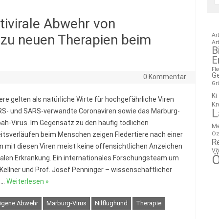
tivirale Abwehr von
Ar
zu neuen Therapien beim
Ar
B
E
Fl
G
0 Kommentar
Gr
Ki
ere gelten als natürliche Wirte für hochgefährliche Viren
Kr
L
S- und SARS-verwandte Coronaviren sowie das Marburg-
pah-Virus. Im Gegensatz zu den häufig tödlichen
M
Oz
itsverläufen beim Menschen zeigen Fledertiere nach einer
R
on mit diesen Viren meist keine offensichtlichen Anzeichen
Vö
Ö
iralen Erkrankung. Ein internationales Forschungsteam um
 Kellner und Prof. Josef Penninger – wissenschaftlicher
s…
Weiterlesen »
igene Abwehr
Marburg-Virus
Nilflughund
Therapie