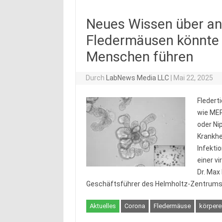
Neues Wissen über an
Fledermäusen könnte 
Menschen führen
Durch
LabNews Media LLC
|
Mai 22, 2025
Flederti
wie MER
oder Ni
Krankhe
Infekti
einer v
Dr. Max
Geschäftsführer des Helmholtz-Zentrum
Aktuelles
Corona
Fledermäuse
körpere