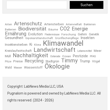
Suchen
Artenschutz
Artensterben
Arten
Artenvielfalt
Bakterien
CO2
Biodiversität
Energie
Bäume
Batterien
Ernährung
Evolution
Gehirn
Forschung
Genetik
Fledermäuse
Gesundheit
Insekten
Gipskarstlandschaft
Grünflächenpflege
Klimawandel
Ki
Insektensterben
Klima
Landwirtschaft
Kreislaufwirtschaft
Meer
Lebensmittel
Nachhaltigkeit
Pestizide
Müll
Ozean
Osterode
PFAS
Timmy
Recycling
Trump
Preise
Stadtgrün
Pilze
Vögel
Ökologie
Wasserstoff
Wald
Wasser
Copyright: LabNews Media LLC, USA
Pugnalom is powered and owned by LabNews Media LLC. All
rights reserved. (2024 - 2026)