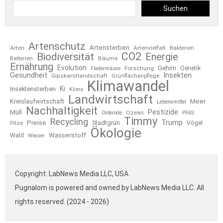
Suchen
Artenschutz
Artensterben
Arten
Artenvielfalt
Bakterien
CO2
Biodiversität
Energie
Bäume
Batterien
Ernährung
Evolution
Gehirn
Forschung
Genetik
Fledermäuse
Gesundheit
Insekten
Gipskarstlandschaft
Grünflächenpflege
Klimawandel
Ki
Insektensterben
Klima
Landwirtschaft
Kreislaufwirtschaft
Meer
Lebensmittel
Nachhaltigkeit
Pestizide
Müll
Ozean
Osterode
PFAS
Timmy
Recycling
Trump
Preise
Stadtgrün
Pilze
Vögel
Ökologie
Wasserstoff
Wald
Wasser
Copyright: LabNews Media LLC, USA
Pugnalom is powered and owned by LabNews Media LLC. All
rights reserved. (2024 - 2026)