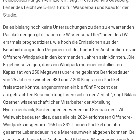
Feldbeobachtungen verifizieren“, sagt Professor Nils Goseberg,
Leiter des Leichtweiß-Instituts für Wasserbau und Koautor der
Studie.
Da es bislang noch keine Untersuchungen zu den zu erwartenden
Partikelmengen gibt, haben die Wissenschaftler*innen des LWI
erstmals prognostiziert, wie hoch die Emissionen aus der
Beschichtung in den Regionen mit der höchsten Ausbaudichte von
Offshore-Windparks in den kommenden Jahren sein könnten. „Die
Ergebnisse zeigen, dass ein Windpark mit einer installierten
Kapazität von 250 Megawatt über eine geplante Betriebsdauer
von 25 Jahren zwischen 430 und 2.200 Kilogramm Partikel
freisetzen könnte, angenommen ein bis fünf Prozent der
aufgebrachten Beschichtung lösen sich in der Zeit ab“, sagt Niklas
Czerner, wissenschaftlicher Mitarbeiter der Abteilung
Hydromechanik, Küsteningenieurwesen und Seebau des LWI.
Weltweit bedeutet dies, dass alle bis 2024 errichteten Offshore-
Windparks insgesamt 166 bis 832 Tonnen Partikel über ihre
gesamte Lebensdauer in die Meeresumwelt abgeben könnten. Bei
einem ambitionierten Ausbau der Offshore-Windenergie könnten