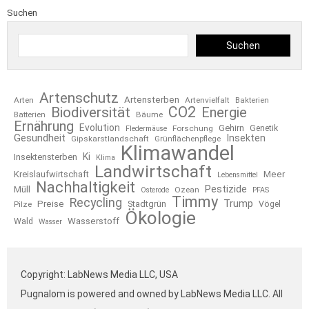
Suchen
Suchen
Artenschutz
Artensterben
Arten
Artenvielfalt
Bakterien
CO2
Biodiversität
Energie
Bäume
Batterien
Ernährung
Evolution
Gehirn
Forschung
Genetik
Fledermäuse
Gesundheit
Insekten
Gipskarstlandschaft
Grünflächenpflege
Klimawandel
Ki
Insektensterben
Klima
Landwirtschaft
Kreislaufwirtschaft
Meer
Lebensmittel
Nachhaltigkeit
Pestizide
Müll
Ozean
Osterode
PFAS
Timmy
Recycling
Trump
Preise
Stadtgrün
Pilze
Vögel
Ökologie
Wasserstoff
Wald
Wasser
Copyright: LabNews Media LLC, USA
Pugnalom is powered and owned by LabNews Media LLC. All