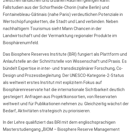
zwischen ländlichen und urbanen Räumen gelingen kann.
Fallstudien aus der Schorfheide-Chorin (nahe Berlin) und
Fontainebleau-Gâtinais (nahe Paris) verdeutlichen Potenziale in
Wertschöpfungsketten, die Stadt und Land verbinden. Neben
nachhaltigem Tourismus sieht Mann Chancen in der
Landwirtschaft und der Vermarktung regionaler Produkte im
Biosphärenumfeld.
Das Biosphere Reserves Institute (BRI) fungiert als Plattform und
Anlaufstelle an der Schnittstelle von Wissenschaft und Praxis. Es
bündelt Expertise in inter- und transdisziplinärer Forschung, Co-
Design und Prozessbegleitung. Der UNESCO-Kategorie-2-Status
als weltweit erstes Institut mit explizitem Fokus auf
Biosphärenreservate hat die internationale Sichtbarkeit deutlich
gesteigert: Anfragen aus Projektkonsortien, von Reservaten
weltweit und für Publikationen nehmen zu. Gleichzeitig wächst der
Bedarf, Aktivitäten strategisch zu priorisieren.
In der Lehre qualifiziert das BRI mit dem englischsprachigen
Masterstudiengang „BIOM – Biosphere Reserve Management