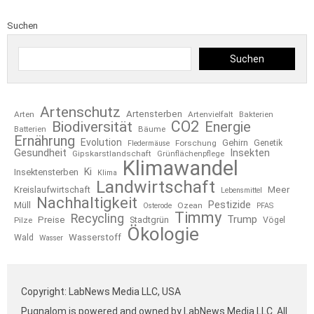
Suchen
Suchen
Artenschutz
Artensterben
Arten
Artenvielfalt
Bakterien
CO2
Biodiversität
Energie
Bäume
Batterien
Ernährung
Evolution
Gehirn
Forschung
Genetik
Fledermäuse
Gesundheit
Insekten
Gipskarstlandschaft
Grünflächenpflege
Klimawandel
Ki
Insektensterben
Klima
Landwirtschaft
Kreislaufwirtschaft
Meer
Lebensmittel
Nachhaltigkeit
Pestizide
Müll
Ozean
Osterode
PFAS
Timmy
Recycling
Trump
Preise
Stadtgrün
Pilze
Vögel
Ökologie
Wasserstoff
Wald
Wasser
Copyright: LabNews Media LLC, USA
Pugnalom is powered and owned by LabNews Media LLC. All