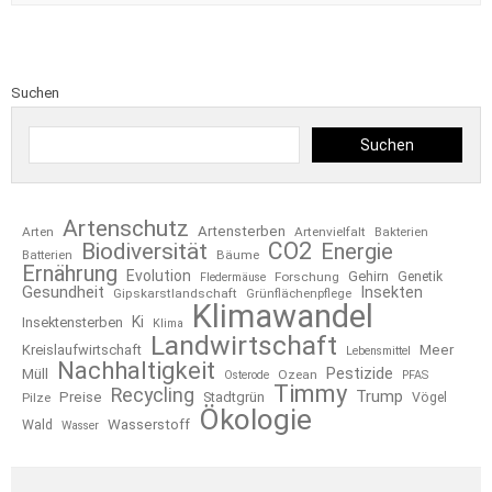
Suchen
Suchen
Artenschutz
Artensterben
Arten
Artenvielfalt
Bakterien
CO2
Biodiversität
Energie
Bäume
Batterien
Ernährung
Evolution
Gehirn
Forschung
Genetik
Fledermäuse
Gesundheit
Insekten
Gipskarstlandschaft
Grünflächenpflege
Klimawandel
Ki
Insektensterben
Klima
Landwirtschaft
Kreislaufwirtschaft
Meer
Lebensmittel
Nachhaltigkeit
Pestizide
Müll
Ozean
Osterode
PFAS
Timmy
Recycling
Trump
Preise
Stadtgrün
Pilze
Vögel
Ökologie
Wasserstoff
Wald
Wasser