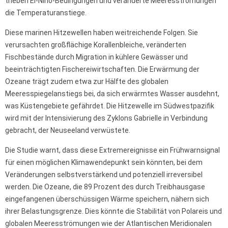
trieben El-Niño-Bedingungen und veränderte Meeresströmungen
die Temperaturanstiege.
Diese marinen Hitzewellen haben weitreichende Folgen. Sie
verursachten großflächige Korallenbleiche, veränderten
Fischbestände durch Migration in kühlere Gewässer und
beeinträchtigten Fischereiwirtschaften. Die Erwärmung der
Ozeane trägt zudem etwa zur Hälfte des globalen
Meeresspiegelanstiegs bei, da sich erwärmtes Wasser ausdehnt,
was Küstengebiete gefährdet. Die Hitzewelle im Südwestpazifik
wird mit der Intensivierung des Zyklons Gabrielle in Verbindung
gebracht, der Neuseeland verwüstete.
Die Studie warnt, dass diese Extremereignisse ein Frühwarnsignal
für einen möglichen Klimawendepunkt sein könnten, bei dem
Veränderungen selbstverstärkend und potenziell irreversibel
werden. Die Ozeane, die 89 Prozent des durch Treibhausgase
eingefangenen überschüssigen Wärme speichern, nähern sich
ihrer Belastungsgrenze. Dies könnte die Stabilität von Polareis und
globalen Meeresströmungen wie der Atlantischen Meridionalen