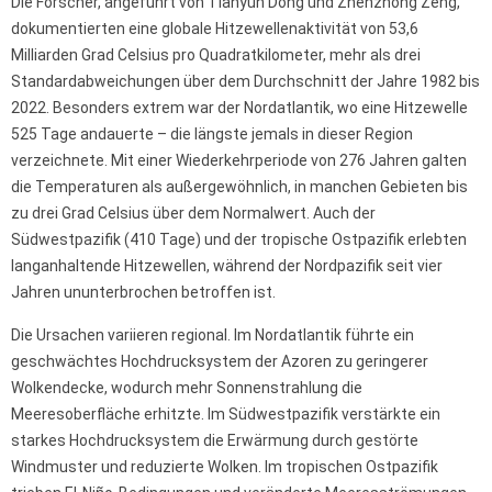
Die Forscher, angeführt von Tianyun Dong und Zhenzhong Zeng,
dokumentierten eine globale Hitzewellenaktivität von 53,6
Milliarden Grad Celsius pro Quadratkilometer, mehr als drei
Standardabweichungen über dem Durchschnitt der Jahre 1982 bis
2022. Besonders extrem war der Nordatlantik, wo eine Hitzewelle
525 Tage andauerte – die längste jemals in dieser Region
verzeichnete. Mit einer Wiederkehrperiode von 276 Jahren galten
die Temperaturen als außergewöhnlich, in manchen Gebieten bis
zu drei Grad Celsius über dem Normalwert. Auch der
Südwestpazifik (410 Tage) und der tropische Ostpazifik erlebten
langanhaltende Hitzewellen, während der Nordpazifik seit vier
Jahren ununterbrochen betroffen ist.
Die Ursachen variieren regional. Im Nordatlantik führte ein
geschwächtes Hochdrucksystem der Azoren zu geringerer
Wolkendecke, wodurch mehr Sonnenstrahlung die
Meeresoberfläche erhitzte. Im Südwestpazifik verstärkte ein
starkes Hochdrucksystem die Erwärmung durch gestörte
Windmuster und reduzierte Wolken. Im tropischen Ostpazifik