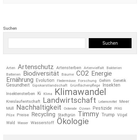
Suchen
Suchen
Artenschutz
Artensterben
Arten
Artenvielfalt
Bakterien
CO2
Biodiversität
Energie
Bäume
Batterien
Ernährung
Evolution
Gehirn
Forschung
Genetik
Fledermäuse
Gesundheit
Insekten
Gipskarstlandschaft
Grünflächenpflege
Klimawandel
Ki
Insektensterben
Klima
Landwirtschaft
Kreislaufwirtschaft
Meer
Lebensmittel
Nachhaltigkeit
Pestizide
Müll
Ozean
Osterode
PFAS
Timmy
Recycling
Trump
Preise
Stadtgrün
Pilze
Vögel
Ökologie
Wasserstoff
Wald
Wasser