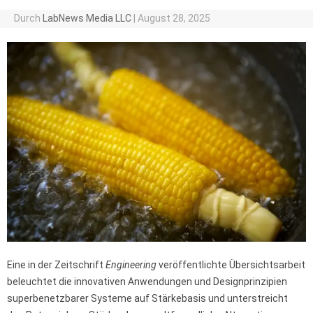
Durch
LabNews Media LLC
|
August 28, 2025
Eine in der Zeitschrift
Engineering
veröffentlichte Übersichtsarbeit
beleuchtet die innovativen Anwendungen und Designprinzipien
superbenetzbarer Systeme auf Stärkebasis und unterstreicht