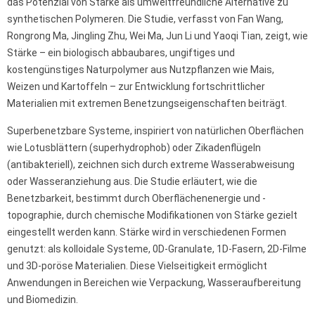
das Potenzial von Stärke als umweltfreundliche Alternative zu
synthetischen Polymeren. Die Studie, verfasst von Fan Wang,
Rongrong Ma, Jingling Zhu, Wei Ma, Jun Li und Yaoqi Tian, zeigt, wie
Stärke – ein biologisch abbaubares, ungiftiges und
kostengünstiges Naturpolymer aus Nutzpflanzen wie Mais,
Weizen und Kartoffeln – zur Entwicklung fortschrittlicher
Materialien mit extremen Benetzungseigenschaften beiträgt.
Superbenetzbare Systeme, inspiriert von natürlichen Oberflächen
wie Lotusblättern (superhydrophob) oder Zikadenflügeln
(antibakteriell), zeichnen sich durch extreme Wasserabweisung
oder Wasseranziehung aus. Die Studie erläutert, wie die
Benetzbarkeit, bestimmt durch Oberflächenenergie und -
topographie, durch chemische Modifikationen von Stärke gezielt
eingestellt werden kann. Stärke wird in verschiedenen Formen
genutzt: als kolloidale Systeme, 0D-Granulate, 1D-Fasern, 2D-Filme
und 3D-poröse Materialien. Diese Vielseitigkeit ermöglicht
Anwendungen in Bereichen wie Verpackung, Wasseraufbereitung
und Biomedizin.