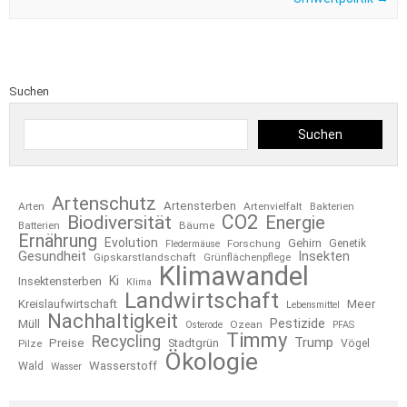
Suchen
Suchen
Artenschutz
Artensterben
Arten
Artenvielfalt
Bakterien
CO2
Biodiversität
Energie
Bäume
Batterien
Ernährung
Evolution
Gehirn
Forschung
Genetik
Fledermäuse
Gesundheit
Insekten
Gipskarstlandschaft
Grünflächenpflege
Klimawandel
Ki
Insektensterben
Klima
Landwirtschaft
Kreislaufwirtschaft
Meer
Lebensmittel
Nachhaltigkeit
Pestizide
Müll
Ozean
Osterode
PFAS
Timmy
Recycling
Trump
Preise
Stadtgrün
Pilze
Vögel
Ökologie
Wasserstoff
Wald
Wasser