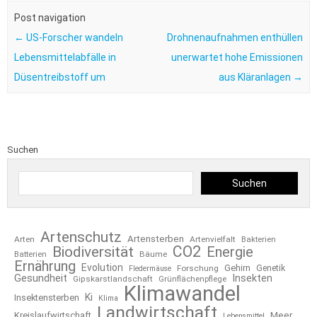
Post navigation
←
US-Forscher wandeln
Drohnenaufnahmen enthüllen
Lebensmittelabfälle in
unerwartet hohe Emissionen
Düsentreibstoff um
aus Kläranlagen
→
Suchen
Suchen
Artenschutz
Artensterben
Arten
Artenvielfalt
Bakterien
CO2
Biodiversität
Energie
Bäume
Batterien
Ernährung
Evolution
Gehirn
Forschung
Genetik
Fledermäuse
Gesundheit
Insekten
Gipskarstlandschaft
Grünflächenpflege
Klimawandel
Ki
Insektensterben
Klima
Landwirtschaft
Kreislaufwirtschaft
Meer
Lebensmittel