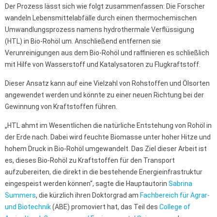
Der Prozess lässt sich wie folgt zusammenfassen: Die Forscher
wandeln Lebensmittelabfälle durch einen thermochemischen
Umwandlungsprozess namens hydrothermale Verflüssigung
(HTL) in Bio-Rohöl um. Anschließend entfernen sie
Verunreinigungen aus dem Bio-Rohöl und raffinieren es schließlich
mit Hilfe von Wasserstoff und Katalysatoren zu Flugkraftstoff.
Dieser Ansatz kann auf eine Vielzahl von Rohstoffen und Ölsorten
angewendet werden und könnte zu einer neuen Richtung bei der
Gewinnung von Kraftstoffen führen.
„HTL ahmt im Wesentlichen die natürliche Entstehung von Rohöl in
der Erde nach. Dabei wird feuchte Biomasse unter hoher Hitze und
hohem Druck in Bio-Rohöl umgewandelt. Das Ziel dieser Arbeit ist
es, dieses Bio-Rohöl zu Kraftstoffen für den Transport
aufzubereiten, die direkt in die bestehende Energieinfrastruktur
eingespeist werden können“, sagte die Hauptautorin
Sabrina
Summers
, die kürzlich ihren Doktorgrad am
Fachbereich für Agrar-
und Biotechnik
(ABE) promoviert hat, das Teil des
College of