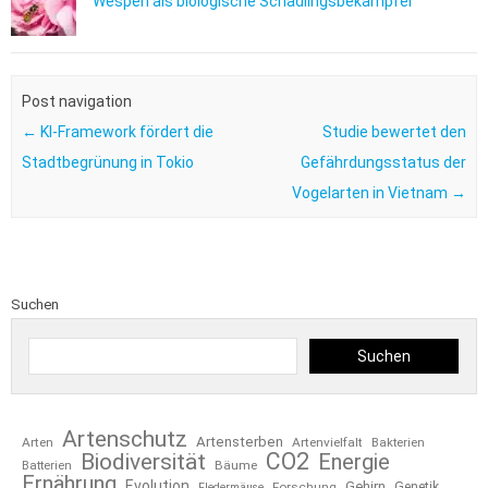
Wespen als biologische Schädlingsbekämpfer
Post navigation
←
KI-Framework fördert die
Studie bewertet den
Stadtbegrünung in Tokio
Gefährdungsstatus der
Vogelarten in Vietnam
→
Suchen
Suchen
Artenschutz
Artensterben
Arten
Artenvielfalt
Bakterien
CO2
Biodiversität
Energie
Bäume
Batterien
Ernährung
Evolution
Gehirn
Forschung
Genetik
Fledermäuse