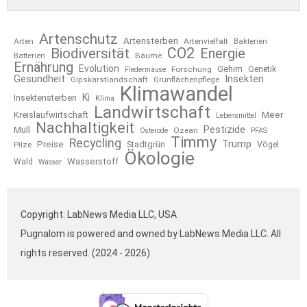
Artenschutz
Artensterben
Arten
Artenvielfalt
Bakterien
CO2
Biodiversität
Energie
Bäume
Batterien
Ernährung
Evolution
Gehirn
Forschung
Genetik
Fledermäuse
Gesundheit
Insekten
Gipskarstlandschaft
Grünflächenpflege
Klimawandel
Ki
Insektensterben
Klima
Landwirtschaft
Kreislaufwirtschaft
Meer
Lebensmittel
Nachhaltigkeit
Pestizide
Müll
Ozean
Osterode
PFAS
Timmy
Recycling
Trump
Preise
Stadtgrün
Pilze
Vögel
Ökologie
Wasserstoff
Wald
Wasser
Copyright: LabNews Media LLC, USA
Pugnalom is powered and owned by LabNews Media LLC. All
rights reserved. (2024 - 2026)