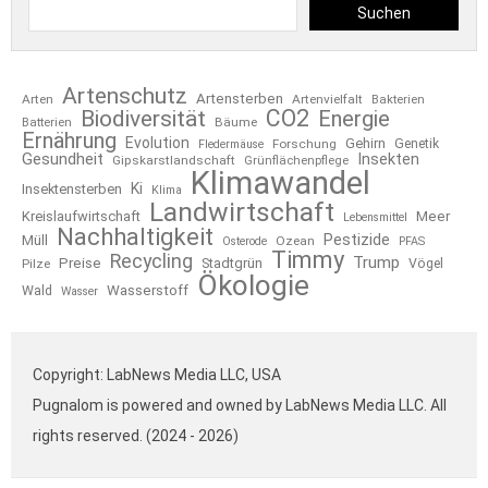
Suchen
Artenschutz
Artensterben
Arten
Artenvielfalt
Bakterien
CO2
Biodiversität
Energie
Bäume
Batterien
Ernährung
Evolution
Gehirn
Forschung
Genetik
Fledermäuse
Gesundheit
Insekten
Gipskarstlandschaft
Grünflächenpflege
Klimawandel
Ki
Insektensterben
Klima
Landwirtschaft
Kreislaufwirtschaft
Meer
Lebensmittel
Nachhaltigkeit
Pestizide
Müll
Ozean
Osterode
PFAS
Timmy
Recycling
Trump
Preise
Stadtgrün
Pilze
Vögel
Ökologie
Wasserstoff
Wald
Wasser
Copyright: LabNews Media LLC, USA
Pugnalom is powered and owned by LabNews Media LLC. All
rights reserved. (2024 - 2026)