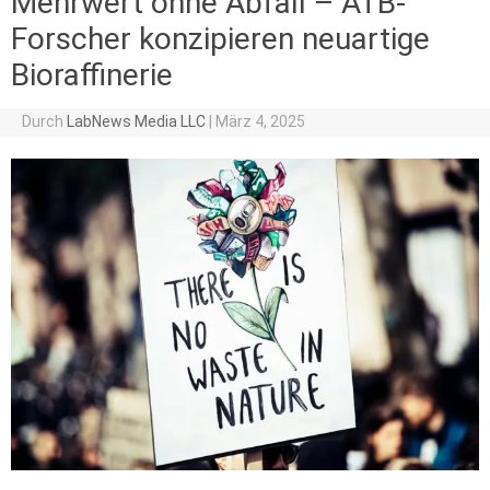
Mehrwert ohne Abfall – ATB-
Forscher konzipieren neuartige
Bioraffinerie
Durch
LabNews Media LLC
|
März 4, 2025