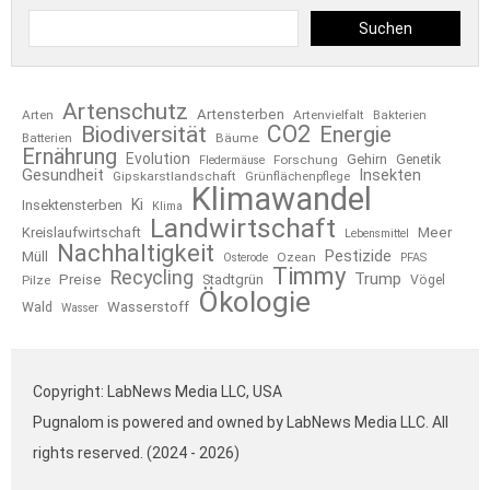
Suchen
Artenschutz
Artensterben
Arten
Artenvielfalt
Bakterien
CO2
Biodiversität
Energie
Bäume
Batterien
Ernährung
Evolution
Gehirn
Forschung
Genetik
Fledermäuse
Gesundheit
Insekten
Gipskarstlandschaft
Grünflächenpflege
Klimawandel
Ki
Insektensterben
Klima
Landwirtschaft
Kreislaufwirtschaft
Meer
Lebensmittel
Nachhaltigkeit
Pestizide
Müll
Ozean
Osterode
PFAS
Timmy
Recycling
Trump
Preise
Stadtgrün
Pilze
Vögel
Ökologie
Wasserstoff
Wald
Wasser
Copyright: LabNews Media LLC, USA
Pugnalom is powered and owned by LabNews Media LLC. All
rights reserved. (2024 - 2026)