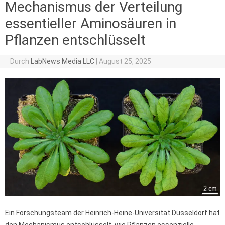
Mechanismus der Verteilung
essentieller Aminosäuren in
Pflanzen entschlüsselt
Durch
LabNews Media LLC
|
August 25, 2025
Ein Forschungsteam der Heinrich-Heine-Universität Düsseldorf hat
den Mechanismus entschlüsselt, wie Pflanzen essenzielle