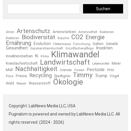
Suchen
Artenschutz
Artensterben
Arten
Artenvielfalt
Bakterien
CO2
Biodiversität
Energie
Bäume
Batterien
Ernährung
Evolution
Gehirn
Forschung
Genetik
Fledermäuse
Gesundheit
Insekten
Gipskarstlandschaft
Grünflächenpflege
Klimawandel
Ki
Insektensterben
Klima
Landwirtschaft
Kreislaufwirtschaft
Meer
Lebensmittel
Nachhaltigkeit
Pestizide
Müll
Ozean
Osterode
PFAS
Timmy
Recycling
Trump
Preise
Stadtgrün
Pilze
Vögel
Ökologie
Wasserstoff
Wald
Wasser
Copyright: LabNews Media LLC, USA
Pugnalom is powered and owned by LabNews Media LLC. All
rights reserved. (2024 - 2026)