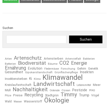
Suchen
Suchen
Artenschutz
Artensterben
Arten
Artenvielfalt
Bakterien
CO2
Biodiversität
Energie
Bäume
Batterien
Ernährung
Evolution
Gehirn
Forschung
Genetik
Fledermäuse
Gesundheit
Insekten
Gipskarstlandschaft
Grünflächenpflege
Klimawandel
Ki
Insektensterben
Klima
Landwirtschaft
Kreislaufwirtschaft
Meer
Lebensmittel
Nachhaltigkeit
Pestizide
Müll
Ozean
Osterode
PFAS
Timmy
Recycling
Trump
Preise
Stadtgrün
Pilze
Vögel
Ökologie
Wasserstoff
Wald
Wasser