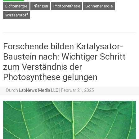
Lichtenergie
Pflanzen
Photosynthese
Sonnenenergie
Wasserstoff
Forschende bilden Katalysator-
Baustein nach: Wichtiger Schritt
zum Verständnis der
Photosynthese gelungen
Durch
LabNews Media LLC
|
Februar 21, 2025