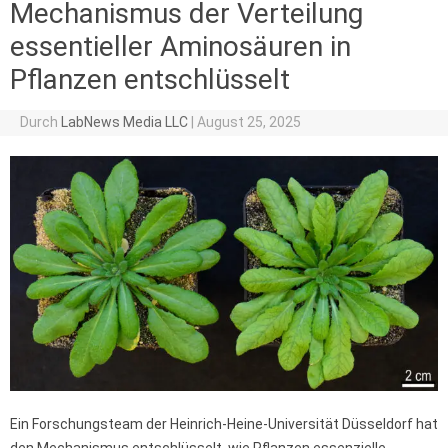
Mechanismus der Verteilung
essentieller Aminosäuren in
Pflanzen entschlüsselt
Durch
LabNews Media LLC
|
August 25, 2025
Ein Forschungsteam der Heinrich-Heine-Universität Düsseldorf hat
den Mechanismus entschlüsselt, wie Pflanzen essenzielle