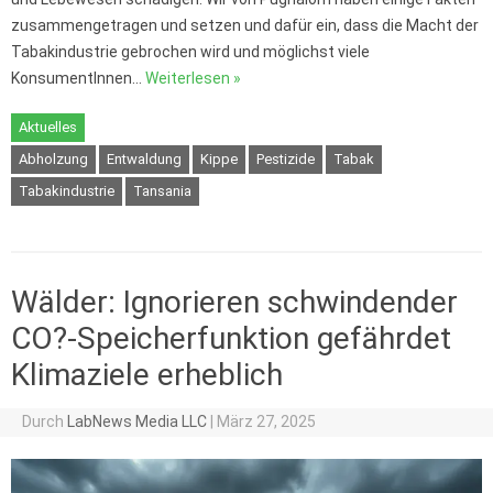
zusammengetragen und setzen und dafür ein, dass die Macht der
Tabakindustrie gebrochen wird und möglichst viele
KonsumentInnen…
Weiterlesen »
Aktuelles
Abholzung
Entwaldung
Kippe
Pestizide
Tabak
Tabakindustrie
Tansania
Wälder: Ignorieren schwindender
CO?-Speicherfunktion gefährdet
Klimaziele erheblich
Durch
LabNews Media LLC
|
März 27, 2025