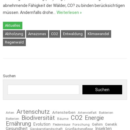
abnehmende Fähigkeit der Wälder, CO? zu binden berücksichtigen
müssen. Andernfalls drohe…
Weiterlesen »
Aktuelles
Abholzung
Amazonas
CO2
Entwaldung
Klimawandel
Regenwald
Suchen
Suchen
Artenschutz
Artensterben
Arten
Artenvielfalt
Bakterien
CO2
Biodiversität
Energie
Bäume
Batterien
Ernährung
Evolution
Gehirn
Forschung
Genetik
Fledermäuse
Gesundheit
Insekten
Gipskarstlandschaft
Grünflächenpflege