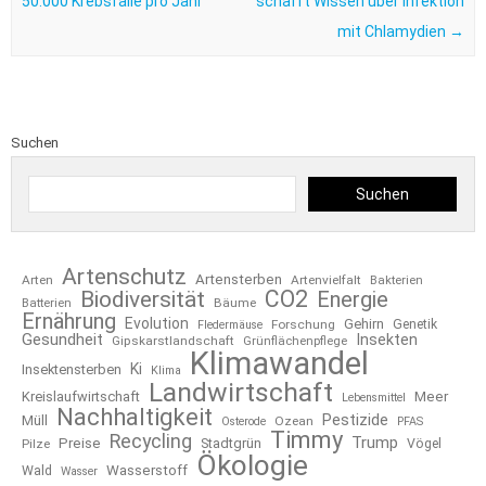
50.000 Krebsfälle pro Jahr
schafft Wissen über Infektion
mit Chlamydien
→
Suchen
Suchen
Artenschutz
Artensterben
Arten
Artenvielfalt
Bakterien
CO2
Biodiversität
Energie
Bäume
Batterien
Ernährung
Evolution
Gehirn
Forschung
Genetik
Fledermäuse
Gesundheit
Insekten
Gipskarstlandschaft
Grünflächenpflege
Klimawandel
Ki
Insektensterben
Klima
Landwirtschaft
Kreislaufwirtschaft
Meer
Lebensmittel
Nachhaltigkeit
Pestizide
Müll
Ozean
Osterode
PFAS
Timmy
Recycling
Trump
Preise
Stadtgrün
Pilze
Vögel
Ökologie
Wasserstoff
Wald
Wasser