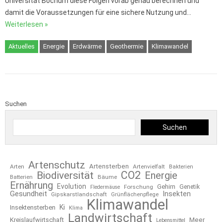
Universität Bochum diese Folgen vorab genau berechnen und
damit die Voraussetzungen für eine sichere Nutzung und…
Weiterlesen »
Aktuelles
Energie
Erdwärme
Geothermie
Klimawandel
Suchen
Suchen
Artenschutz
Artensterben
Arten
Artenvielfalt
Bakterien
CO2
Biodiversität
Energie
Bäume
Batterien
Ernährung
Evolution
Gehirn
Forschung
Genetik
Fledermäuse
Gesundheit
Insekten
Gipskarstlandschaft
Grünflächenpflege
Klimawandel
Ki
Insektensterben
Klima
Landwirtschaft
Kreislaufwirtschaft
Meer
Lebensmittel