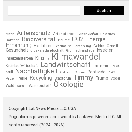
Suchen
Artenschutz
Artensterben
Arten
Artenvielfalt
Bakterien
CO2
Biodiversität
Energie
Bäume
Batterien
Ernährung
Evolution
Gehirn
Forschung
Genetik
Fledermäuse
Gesundheit
Insekten
Gipskarstlandschaft
Grünflächenpflege
Klimawandel
Ki
Insektensterben
Klima
Landwirtschaft
Kreislaufwirtschaft
Meer
Lebensmittel
Nachhaltigkeit
Pestizide
Müll
Ozean
Osterode
PFAS
Timmy
Recycling
Trump
Preise
Stadtgrün
Pilze
Vögel
Ökologie
Wasserstoff
Wald
Wasser
Copyright: LabNews Media LLC, USA
Pugnalom is powered and owned by LabNews Media LLC. All
rights reserved. (2024 - 2026)