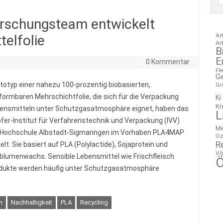
orschungsteam entwickelt
Ar
telfolie
Ar
B
E
5
0 Kommentar
Fl
G
totyp einer nahezu 100-prozentig biobasierten,
Gr
ormbaren Mehrschichtfolie, die sich für die Verpackung
Ki
Kr
ensmitteln unter Schutzgasatmosphäre eignet, haben das
L
fer-Institut für Verfahrenstechnik und Verpackung (IVV)
M
 Hochschule Albstadt-Sigmaringen im Vorhaben PLA4MAP
Oz
R
lt. Sie basiert auf PLA (Polylactide), Sojaprotein und
Vö
lumenwachs. Sensible Lebensmittel wie Frischfleisch
Ö
odukte werden häufig unter Schutzgasatmosphäre
n
Nachhaltigkeit
PLA
Recycling