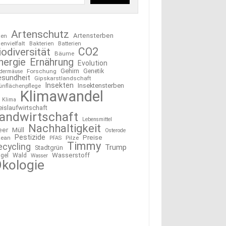
Artenschutz
Artensterben
ten
tenvielfalt
Bakterien
Batterien
CO2
iodiversität
Bäume
nergie
Ernährung
Evolution
Gehirn
Forschung
Genetik
edermäuse
esundheit
Gipskarstlandschaft
Insekten
Insektensterben
ünflächenpflege
Klimawandel
Klima
eislaufwirtschaft
andwirtschaft
Lebensmittel
Nachhaltigkeit
eer
Müll
Osterode
Pestizide
Preise
ean
Pilze
PFAS
Timmy
ecycling
Trump
Stadtgrün
Wasserstoff
gel
Wald
Wasser
kologie