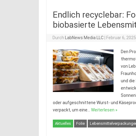
Endlich recyclebar: F
biobasierte Lebensmit
Durch
LabNews Media LLC
|
Februar 6, 202
Den Pro
thermof
von Leb
Fraunho
und die
entwicke
Sonnenb
oder aufgeschnittene Wurst- und Käsepr
verpackt, um eine…
Weiterlesen »
Aktuelles
Folie
Lebensmittelverpackunge